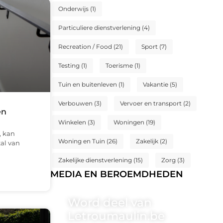
Onderwijs
(1)
Particuliere dienstverlening
(4)
Recreation / Food
(21)
Sport
(7)
Testing
(1)
Toerisme
(1)
Tuin en buitenleven
(1)
Vakantie
(5)
Verbouwen
(3)
Vervoer en transport
(2)
en
Winkelen
(3)
Woningen
(19)
, kan
Woning en Tuin
(26)
Zakelijk
(2)
al van
Zakelijke dienstverlening
(15)
Zorg
(3)
MEDIA EN BEROEMDHEDEN
Word deel van
Letroumaulin.be