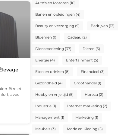
Auto's en Motoren
(10)
Banen en opleidingen
(4)
Beauty en verzorging
(9)
Bedrijven
(13)
Bloemen
(1)
Cadeau
(2)
Dienstverlening
(37)
Dieren
(3)
Energie
(4)
Entertainment
(5)
 Élevage
Eten en drinken
(8)
Financieel
(3)
Gezondheid
(4)
Groothandel
(1)
bien-être et
fort, avec
Hobby en vrije tijd
(5)
Horeca
(2)
Industrie
(1)
Internet marketing
(2)
Management
(1)
Marketing
(1)
Meubels
(3)
Mode en Kleding
(5)