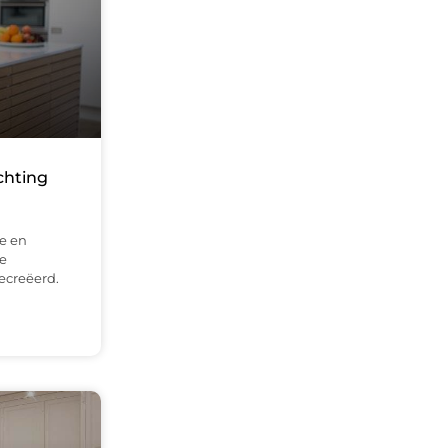
chting
ie en
e
ecreëerd.