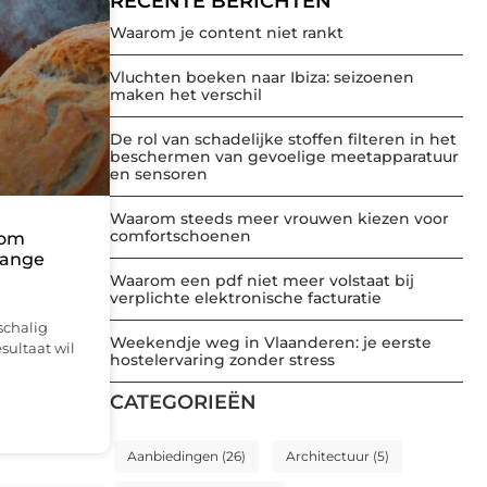
RECENTE BERICHTEN
Waarom je content niet rankt
Vluchten boeken naar Ibiza: seizoenen
maken het verschil
De rol van schadelijke stoffen filteren in het
beschermen van gevoelige meetapparatuur
en sensoren
Waarom steeds meer vrouwen kiezen voor
comfortschoenen
rom
lange
Waarom een pdf niet meer volstaat bij
verplichte elektronische facturatie
schalig
Weekendje weg in Vlaanderen: je eerste
sultaat wil
hostelervaring zonder stress
CATEGORIEËN
Aanbiedingen
(26)
Architectuur
(5)