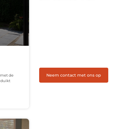
Letroumaulin.be is dé plek waar
creativiteit, schrijven en lezen
samenkomen. Heb je een passie voor
bloggen, verhalen vertellen of gewoon
het ontdekken van inspirerende
content? Dan hoor jij bij ons!
❝
Samen maken we bloggen
toegankelijk, creatief en leuk voor
iedereen
❞
Neem contact met ons op
 met de
 duikt