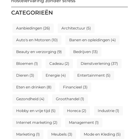
hostelervaring zonder stress
CATEGORIEËN
Aanbiedingen
(26)
Architectuur
(5)
Auto's en Motoren
(10)
Banen en opleidingen
(4)
Beauty en verzorging
(9)
Bedrijven
(13)
Bloemen
(1)
Cadeau
(2)
Dienstverlening
(37)
Dieren
(3)
Energie
(4)
Entertainment
(5)
Eten en drinken
(8)
Financieel
(3)
Gezondheid
(4)
Groothandel
(1)
Hobby en vrije tijd
(5)
Horeca
(2)
Industrie
(1)
Internet marketing
(2)
Management
(1)
Marketing
(1)
Meubels
(3)
Mode en Kleding
(5)