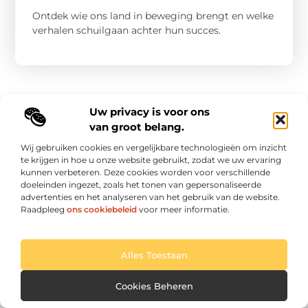
Ontdek wie ons land in beweging brengt en welke
verhalen schuilgaan achter hun succes.
Uw privacy is voor ons
van groot belang.
Wij gebruiken cookies en vergelijkbare technologieën om inzicht
te krijgen in hoe u onze website gebruikt, zodat we uw ervaring
Main Links
kunnen verbeteren. Deze cookies worden voor verschillende
doeleinden ingezet, zoals het tonen van gepersonaliseerde
Goede backlinks: de sleutel tot duurzame SEO-resultaten
Hoe kan ik geld verdienen met mijn website? Ontdek alle slimme strategieën voor online inkomsten
advertenties en het analyseren van het gebruik van de website.
Raadpleeg
ons cookiebeleid
voor meer informatie.
Elke dag een sprankel inspiratie op letroumaulin.be
Praktisch, persoonlijk en positief.
Alles Toestaan
Website index
Cookiebeleid (EU)
Cookies Beheren