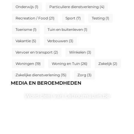
Onderwijs
(1)
Particuliere dienstverlening
(4)
Recreation / Food
(21)
Sport
(7)
Testing
(1)
Toerisme
(1)
Tuin en buitenleven
(1)
Vakantie
(5)
Verbouwen
(3)
Vervoer en transport
(2)
Winkelen
(3)
Woningen
(19)
Woning en Tuin
(26)
Zakelijk
(2)
Zakelijke dienstverlening
(15)
Zorg
(3)
MEDIA EN BEROEMDHEDEN
Word deel van Letroumaulin.be
Letroumaulin.be is dé plek waar creativiteit, schrijven
en lezen samenkomen. Heb je een passie voor
bloggen, verhalen vertellen of gewoon het ontdekken
van inspirerende content? Dan hoor jij bij ons!
❝
Samen maken we bloggen toegankelijk, creatief