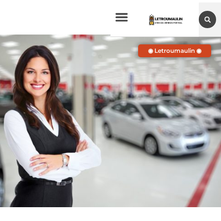
◉ Letroumaulin ◉