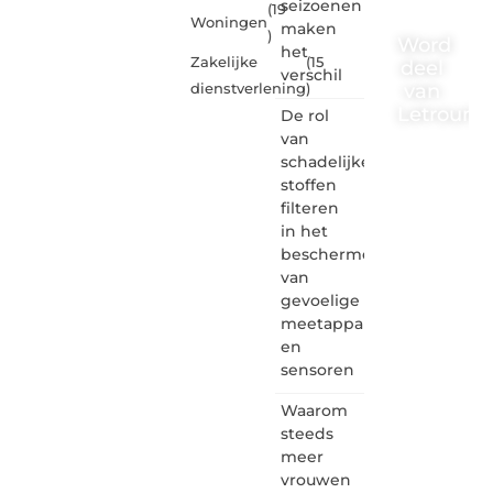
seizoenen
(19
Woningen
maken
)
Word
het
Zakelijke
(15
deel
verschil
van
dienstverlening
)
Letrouma
De rol
van
Letroumaulin.
schadelijke
is dé
stoffen
plek
filteren
waar
in het
creativiteit,
schrijven
beschermen
en
van
lezen
gevoelige
samenkomen.
meetapparatuur
Heb je
en
een
sensoren
passie
voor
Waarom
bloggen,
verhalen
steeds
vertellen
meer
of
vrouwen
gewoon