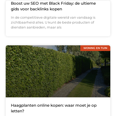
Boost uw SEO met Black Friday: de ultieme
gids voor backlinks kopen
In de competitieve digitale wereld van vandaag is
zichtbaarheid alles. U kunt de beste producten of
diensten aanbieden, maar als
WONING EN TUIN
Haagplanten online kopen: waar moet je op
letten?