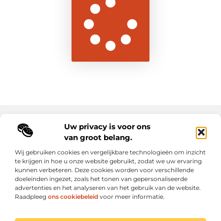
Uw privacy is voor ons
Main Links
van groot belang.
Goede backlinks: de sleutel tot duurzame SEO-resultaten
Hoe kan ik geld verdienen met mijn website? Ontdek alle slimme strategieën voor online inkomsten
Wij gebruiken cookies en vergelijkbare technologieën om inzicht
te krijgen in hoe u onze website gebruikt, zodat we uw ervaring
kunnen verbeteren. Deze cookies worden voor verschillende
Elke dag een sprankel inspiratie op letroumaulin.be
doeleinden ingezet, zoals het tonen van gepersonaliseerde
Praktisch, persoonlijk en positief.
advertenties en het analyseren van het gebruik van de website.
Raadpleeg
ons cookiebeleid
voor meer informatie.
Website index
Cookiebeleid (EU)