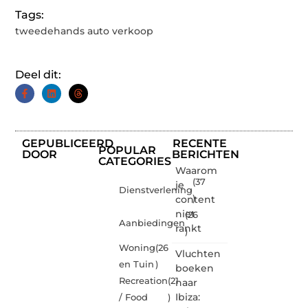
Tags:
tweedehands auto verkoop
Deel dit:
GEPUBLICEERD
RECENTE
POPULAR
DOOR
BERICHTEN
CATEGORIES
Waarom
(37
je
Dienstverlening
content
)
niet
(26
Aanbiedingen
rankt
)
Woning
(26
Vluchten
en Tuin
)
boeken
Recreation
(21
naar
Ibiza:
/ Food
)