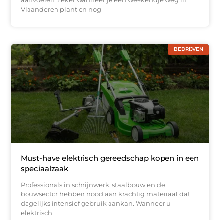
aanvoelen, zeker wanneer je een weekendje weg in
Vlaanderen plant en nog
BEDRIJVEN
Must-have elektrisch gereedschap kopen in een
speciaalzaak
Professionals in schrijnwerk, staalbouw en de
bouwsector hebben nood aan krachtig materiaal dat
dagelijks intensief gebruik aankan. Wanneer u
elektrisch