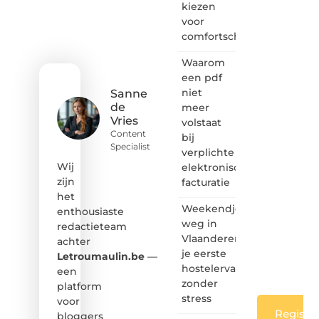
kiezen
het
voor
ontdekken
comfortschoenen
van
inspirerende
Waarom
content?
Dan
een pdf
hoor jij
niet
Sanne
bij ons!
de
meer
Vries
volstaat
❝
Content
bij
Samen
Specialist
verplichte
maken
we
Wij
elektronische
bloggen
zijn
facturatie
toegankelijk,
het
creatief
Weekendje
enthousiaste
en
weg in
redactieteam
leuk
Vlaanderen:
achter
voor
je eerste
iedereen
Letroumaulin.be
—
❞
hostelervaring
een
zonder
platform
stress
voor
Registre
bloggers