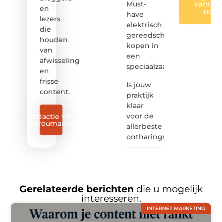
vandaa
Must-
en
nog
have
lezers
elektrisch
die
gereedschap
houden
kopen in
van
een
afwisseling
speciaalzaak
en
frisse
Is jouw
content.
praktijk
klaar
voor de
Redactie van
Letroumaulin
allerbeste
ontharingslaser?
Gerelateerde berichten
die u mogelijk
interesseren.
INTERNET MARKETING