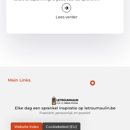
Lees verder
Main Links
Goede backlinks: de sleutel tot duurzame SEO-resultaten
Hoe kan ik geld verdienen met mijn website? Ontdek alle slimme strategieën voor online inkomsten
Elke dag een sprankel inspiratie op letroumaulin.be
Praktisch, persoonlijk en positief.
Website index
Cookiebeleid (EU)