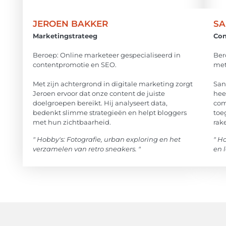
JEROEN BAKKER
SA
Marketingstrateeg
Con
Beroep: Online marketeer gespecialiseerd in
Ber
contentpromotie en SEO.
met
Met zijn achtergrond in digitale marketing zorgt
San
Jeroen ervoor dat onze content de juiste
hee
doelgroepen bereikt. Hij analyseert data,
com
bedenkt slimme strategieën en helpt bloggers
toe
met hun zichtbaarheid.
rak
" Hobby's: Fotografie, urban exploring en het
" H
verzamelen van retro sneakers. "
en 