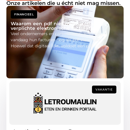
Onze artikelen die u écht niet mag missen.
FINANCIEEL
Waarom een pdf niet meer volstaat bij
verplichte elektronische facturatie
Veel ondernemers en particulieren versturen
d
vandaag hun facturen nog als pdf via e-mail.
m
Hoewel dat digitaal lijkt, voldoet een pdf
VAKANTIE