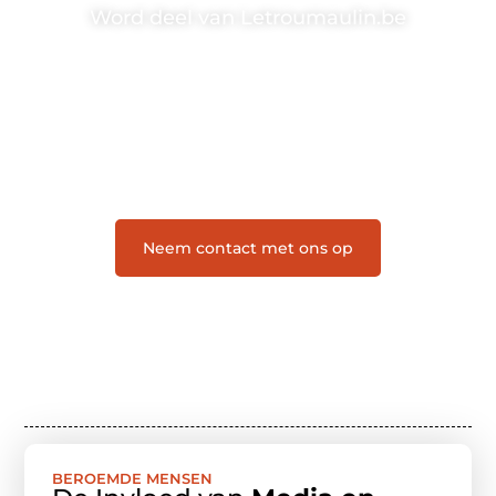
Word deel van Letroumaulin.be
Letroumaulin.be is dé plek waar creativiteit, schrijven
en lezen samenkomen. Heb je een passie voor
bloggen, verhalen vertellen of gewoon het ontdekken
van inspirerende content? Dan hoor jij bij ons!
❝
Samen maken we bloggen toegankelijk, creatief
en leuk voor iedereen
❞
Neem contact met ons op
BEROEMDE MENSEN