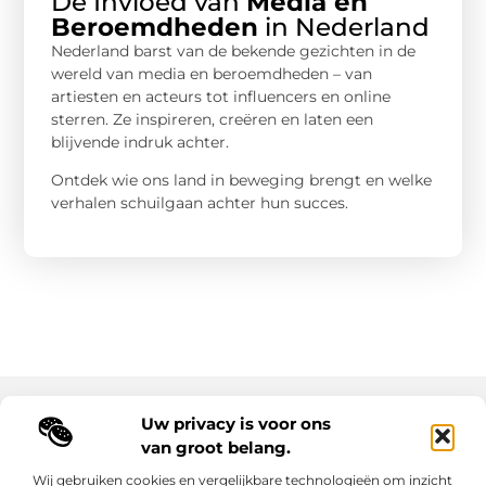
De Invloed van
Media en
Beroemdheden
in Nederland
Nederland barst van de bekende gezichten in de
wereld van media en beroemdheden – van
artiesten en acteurs tot influencers en online
sterren. Ze inspireren, creëren en laten een
blijvende indruk achter.
Ontdek wie ons land in beweging brengt en welke
verhalen schuilgaan achter hun succes.
Uw privacy is voor ons
Main Links
van groot belang.
Goede backlinks: de sleutel tot duurzame SEO-resultaten
Hoe kan ik geld verdienen met mijn website? Ontdek alle slimme strategieën voor online inkomsten
Wij gebruiken cookies en vergelijkbare technologieën om inzicht