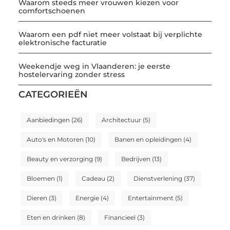
Waarom steeds meer vrouwen kiezen voor
comfortschoenen
Waarom een pdf niet meer volstaat bij verplichte
elektronische facturatie
Weekendje weg in Vlaanderen: je eerste
hostelervaring zonder stress
CATEGORIEËN
Aanbiedingen
(26)
Architectuur
(5)
Auto's en Motoren
(10)
Banen en opleidingen
(4)
Beauty en verzorging
(9)
Bedrijven
(13)
Bloemen
(1)
Cadeau
(2)
Dienstverlening
(37)
Dieren
(3)
Energie
(4)
Entertainment
(5)
Eten en drinken
(8)
Financieel
(3)