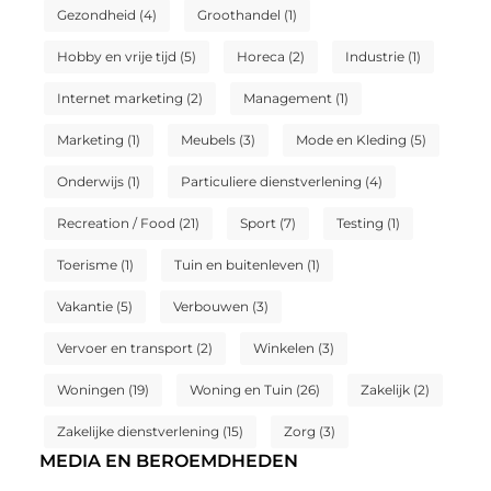
Gezondheid
(4)
Groothandel
(1)
Hobby en vrije tijd
(5)
Horeca
(2)
Industrie
(1)
Internet marketing
(2)
Management
(1)
Marketing
(1)
Meubels
(3)
Mode en Kleding
(5)
Onderwijs
(1)
Particuliere dienstverlening
(4)
Recreation / Food
(21)
Sport
(7)
Testing
(1)
Toerisme
(1)
Tuin en buitenleven
(1)
Vakantie
(5)
Verbouwen
(3)
Vervoer en transport
(2)
Winkelen
(3)
Woningen
(19)
Woning en Tuin
(26)
Zakelijk
(2)
Zakelijke dienstverlening
(15)
Zorg
(3)
MEDIA EN BEROEMDHEDEN