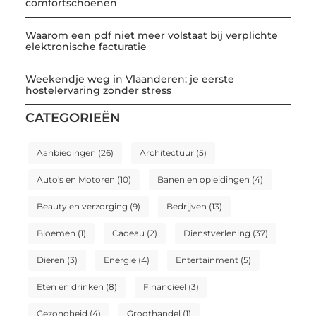
comfortschoenen
Waarom een pdf niet meer volstaat bij verplichte
elektronische facturatie
Weekendje weg in Vlaanderen: je eerste
hostelervaring zonder stress
CATEGORIEËN
Aanbiedingen
(26)
Architectuur
(5)
Auto's en Motoren
(10)
Banen en opleidingen
(4)
Beauty en verzorging
(9)
Bedrijven
(13)
Bloemen
(1)
Cadeau
(2)
Dienstverlening
(37)
Dieren
(3)
Energie
(4)
Entertainment
(5)
Eten en drinken
(8)
Financieel
(3)
Gezondheid
(4)
Groothandel
(1)