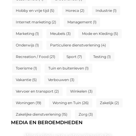
Hobby en vrije tijd
(5)
Horeca
(2)
Industrie
(1)
Internet marketing
(2)
Management
(1)
Marketing
(1)
Meubels
(3)
Mode en Kleding
(5)
Onderwijs
(1)
Particuliere dienstverlening
(4)
Recreation / Food
(21)
Sport
(7)
Testing
(1)
Toerisme
(1)
Tuin en buitenleven
(1)
Vakantie
(5)
Verbouwen
(3)
Vervoer en transport
(2)
Winkelen
(3)
Woningen
(19)
Woning en Tuin
(26)
Zakelijk
(2)
Zakelijke dienstverlening
(15)
Zorg
(3)
MEDIA EN BEROEMDHEDEN
Word deel van Letroumaulin.be