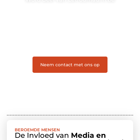
Letroumaulin.be is dé plek waar creativiteit, schrijven
en lezen samenkomen. Heb je een passie voor
bloggen, verhalen vertellen of gewoon het ontdekken
van inspirerende content? Dan hoor jij bij ons!
❝
Samen maken we bloggen toegankelijk, creatief
en leuk voor iedereen
❞
Neem contact met ons op
BEROEMDE MENSEN
De Invloed van
Media en