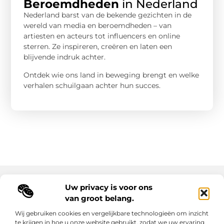
Beroemdheden
in Nederland
Nederland barst van de bekende gezichten in de
wereld van media en beroemdheden – van
artiesten en acteurs tot influencers en online
sterren. Ze inspireren, creëren en laten een
blijvende indruk achter.
Ontdek wie ons land in beweging brengt en welke
verhalen schuilgaan achter hun succes.
Uw privacy is voor ons
Main Links
van groot belang.
Goede backlinks: de sleutel tot duurzame SEO-resultaten
Hoe kan ik geld verdienen met mijn website? Ontdek alle slimme strategieën voor online inkomsten
Wij gebruiken cookies en vergelijkbare technologieën om inzicht
te krijgen in hoe u onze website gebruikt, zodat we uw ervaring