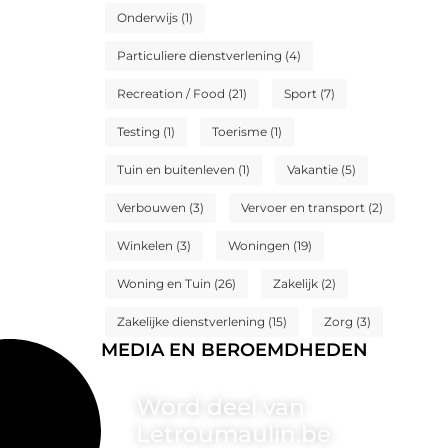
Onderwijs
(1)
Particuliere dienstverlening
(4)
Recreation / Food
(21)
Sport
(7)
Testing
(1)
Toerisme
(1)
Tuin en buitenleven
(1)
Vakantie
(5)
Verbouwen
(3)
Vervoer en transport
(2)
Winkelen
(3)
Woningen
(19)
Woning en Tuin
(26)
Zakelijk
(2)
Zakelijke dienstverlening
(15)
Zorg
(3)
MEDIA EN BEROEMDHEDEN
Word deel van
Letroumaulin.be