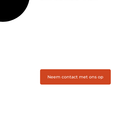
Letroumaulin.be is dé plek waar
creativiteit, schrijven en lezen
samenkomen. Heb je een passie voor
bloggen, verhalen vertellen of gewoon
het ontdekken van inspirerende
content? Dan hoor jij bij ons!
❝
Samen maken we bloggen
toegankelijk, creatief en leuk voor
iedereen
❞
Neem contact met ons op