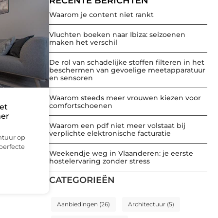
RECENTE BERICHTEN
Waarom je content niet rankt
Vluchten boeken naar Ibiza: seizoenen
maken het verschil
De rol van schadelijke stoffen filteren in het
beschermen van gevoelige meetapparatuur
en sensoren
Waarom steeds meer vrouwen kiezen voor
comfortschoenen
et
mer
Waarom een pdf niet meer volstaat bij
verplichte elektronische facturatie
ntuur op
perfecte
Weekendje weg in Vlaanderen: je eerste
hostelervaring zonder stress
CATEGORIEËN
Aanbiedingen
(26)
Architectuur
(5)