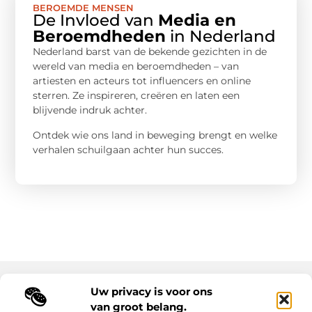
BEROEMDE MENSEN
De Invloed van
Media en
Beroemdheden
in Nederland
Nederland barst van de bekende gezichten in de
wereld van media en beroemdheden – van
artiesten en acteurs tot influencers en online
sterren. Ze inspireren, creëren en laten een
blijvende indruk achter.
Ontdek wie ons land in beweging brengt en welke
verhalen schuilgaan achter hun succes.
Uw privacy is voor ons
Main Links
van groot belang.
Goede backlinks: de sleutel tot duurzame SEO-resultaten
Hoe kan ik geld verdienen met mijn website? Ontdek alle slimme strategieën voor online inkomsten