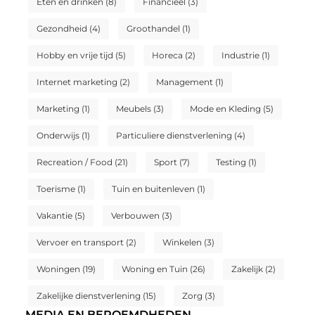
Eten en drinken
(8)
Financieel
(3)
Gezondheid
(4)
Groothandel
(1)
Hobby en vrije tijd
(5)
Horeca
(2)
Industrie
(1)
Internet marketing
(2)
Management
(1)
Marketing
(1)
Meubels
(3)
Mode en Kleding
(5)
Onderwijs
(1)
Particuliere dienstverlening
(4)
Recreation / Food
(21)
Sport
(7)
Testing
(1)
Toerisme
(1)
Tuin en buitenleven
(1)
Vakantie
(5)
Verbouwen
(3)
Vervoer en transport
(2)
Winkelen
(3)
Woningen
(19)
Woning en Tuin
(26)
Zakelijk
(2)
Zakelijke dienstverlening
(15)
Zorg
(3)
MEDIA EN BEROEMDHEDEN