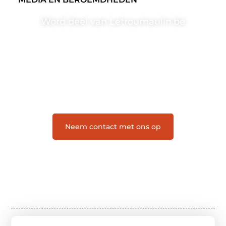
Word deel van Letroumaulin.be
Letroumaulin.be is dé plek waar creativiteit, schrijven
en lezen samenkomen. Heb je een passie voor
bloggen, verhalen vertellen of gewoon het ontdekken
van inspirerende content? Dan hoor jij bij ons!
❝
Samen maken we bloggen toegankelijk, creatief
en leuk voor iedereen
❞
Neem contact met ons op