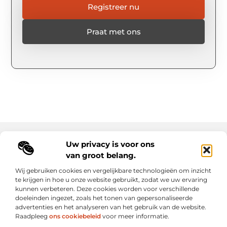
Registreer nu
Praat met ons
Uw privacy is voor ons
Main Links
van groot belang.
Goede backlinks: de sleutel tot duurzame SEO-resultaten
Hoe kan ik geld verdienen met mijn website? Ontdek alle slimme strategieën voor online inkomsten
Wij gebruiken cookies en vergelijkbare technologieën om inzicht
te krijgen in hoe u onze website gebruikt, zodat we uw ervaring
kunnen verbeteren. Deze cookies worden voor verschillende
Elke dag een sprankel inspiratie op letroumaulin.be
doeleinden ingezet, zoals het tonen van gepersonaliseerde
Praktisch, persoonlijk en positief.
advertenties en het analyseren van het gebruik van de website.
Raadpleeg
ons cookiebeleid
voor meer informatie.