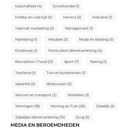
Gezondheid
(4)
Groothandel
(1)
Hobby en vrije tijd
(5)
Horeca
(2)
Industrie
(1)
Internet marketing
(2)
Management
(1)
Marketing
(1)
Meubels
(3)
Mode en Kleding
(5)
Onderwijs
(1)
Particuliere dienstverlening
(4)
Recreation / Food
(21)
Sport
(7)
Testing
(1)
Toerisme
(1)
Tuin en buitenleven
(1)
Vakantie
(5)
Verbouwen
(3)
Vervoer en transport
(2)
Winkelen
(3)
Woningen
(19)
Woning en Tuin
(26)
Zakelijk
(2)
Zakelijke dienstverlening
(15)
Zorg
(3)
MEDIA EN BEROEMDHEDEN