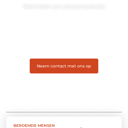
Word deel van Letroumaulin.be
Letroumaulin.be is dé plek waar creativiteit, schrijven
en lezen samenkomen. Heb je een passie voor
bloggen, verhalen vertellen of gewoon het ontdekken
van inspirerende content? Dan hoor jij bij ons!
❝
Samen maken we bloggen toegankelijk, creatief
en leuk voor iedereen
❞
Neem contact met ons op
BEROEMDE MENSEN