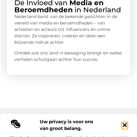
De Invloed van
Media en
Beroemdheden
in Nederland
Nederland barst van de bekende gezichten in de
wereld van media en beroemdheden – van
artiesten en acteurs tot influencers en online
sterren. Ze inspireren, creëren en laten een
blijvende indruk achter.
Ontdek wie ons land in beweging brengt en welke
verhalen schuilgaan achter hun succes.
Uw privacy is voor ons
Main Links
van groot belang.
Goede backlinks: de sleutel tot duurzame SEO-resultaten
Hoe kan ik geld verdienen met mijn website? Ontdek alle slimme strategieën voor online inkomsten