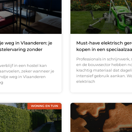
 weg in Vlaanderen: je
Must-have elektrisch ge
stelervaring zonder
kopen in een speciaalza
Professionals in schrijnwerk,
en de bouwsector hebben n
verblijf in een hostel kan
krachtig materiaal dat dagel
anvoelen, zeker wanneer je
intensief gebruik aankan. W
ndje weg in Vlaanderen
elektrisch
og
WONING EN TUIN