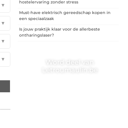
hostelervaring zonder stress
▼
Must-have elektrisch gereedschap kopen in
een speciaalzaak
▼
Is jouw praktijk klaar voor de allerbeste
ontharingslaser?
▼
▼
Word deel van
Letroumaulin.be
Letroumaulin.be is dé plek waar creativiteit,
schrijven en lezen samenkomen. Heb je een
passie voor bloggen, verhalen vertellen of
gewoon het ontdekken van inspirerende
content? Dan hoor jij bij ons!
❝
Samen maken we bloggen toegankelijk,
creatief en leuk voor iedereen
❞