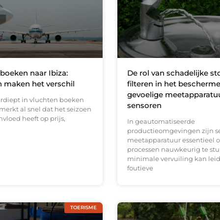
boeken naar Ibiza:
De rol van schadelijke st
 maken het verschil
filteren in het bescherm
gevoelige meetapparatu
erdiept in vluchten boeken
sensoren
 merkt al snel dat het seizoen
nvloed heeft op prijs,
In geautomatiseerde
productieomgevingen zijn s
meetapparatuur essentieel 
processen nauwkeurig te stur
minimale vervuiling kan leid
foutieve
TOERISME