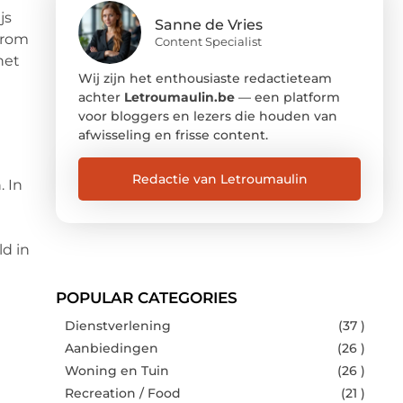
js
Sanne de Vries
arom
Content Specialist
het
Wij zijn het enthousiaste redactieteam
achter
Letroumaulin.be
— een platform
voor bloggers en lezers die houden van
afwisseling en frisse content.
Redactie van Letroumaulin
 In
ld in
POPULAR CATEGORIES
Dienstverlening
(37 )
Aanbiedingen
(26 )
Woning en Tuin
(26 )
Recreation / Food
(21 )