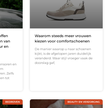
offen
Waarom steeds meer vrouwen
en van
kiezen voor comfortschoenen
ur en
De manier waarop u naar schoenen
kijkt, is de afgelopen jaren duidelijk
veranderd. Waar stijl vroeger vaak de
doorslag gaf,
ensoren en
om
en. Zelfs
en tot
BEDRIJVEN
BEAUTY EN VERZORGING