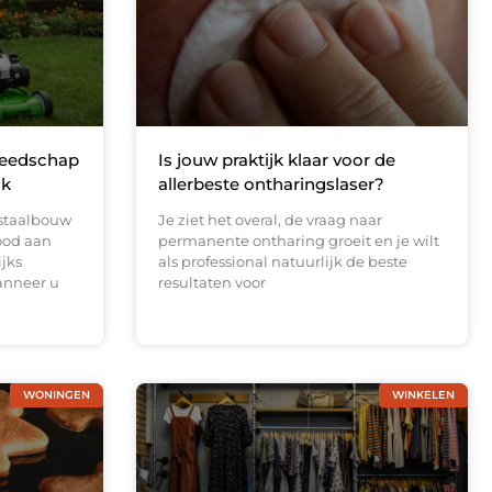
reedschap
Is jouw praktijk klaar voor de
ak
allerbeste ontharingslaser?
 staalbouw
Je ziet het overal, de vraag naar
ood aan
permanente ontharing groeit en je wilt
ijks
als professional natuurlijk de beste
anneer u
resultaten voor
WONINGEN
WINKELEN