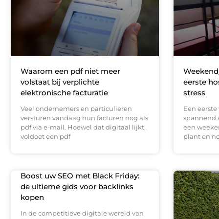
Waarom een pdf niet meer
Weekendje
volstaat bij verplichte
eerste ho
elektronische facturatie
stress
Veel ondernemers en particulieren
Een eerste 
versturen vandaag hun facturen nog als
spannend a
pdf via e-mail. Hoewel dat digitaal lijkt,
een weeke
voldoet een pdf
plant en n
Boost uw SEO met Black Friday:
de ultieme gids voor backlinks
kopen
In de competitieve digitale wereld van