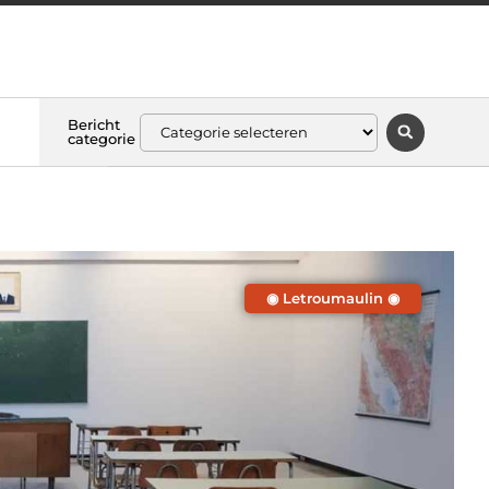
Bericht
categorie
◉ Letroumaulin ◉