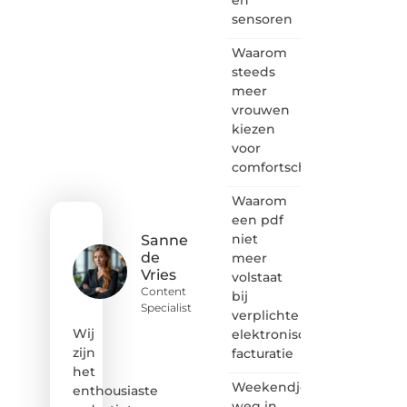
een
sensoren
passie
voor
Waarom
bloggen,
verhalen
steeds
vertellen
meer
of
vrouwen
gewoon
kiezen
het
voor
ontdekken
comfortschoenen
van
inspirerende
Waarom
content?
Dan
een pdf
hoor jij
niet
Sanne
bij ons!
de
meer
Vries
volstaat
❝
Content
bij
Samen
Specialist
verplichte
maken
we
Wij
elektronische
bloggen
zijn
facturatie
toegankelijk,
het
creatief
Weekendje
enthousiaste
en
weg in