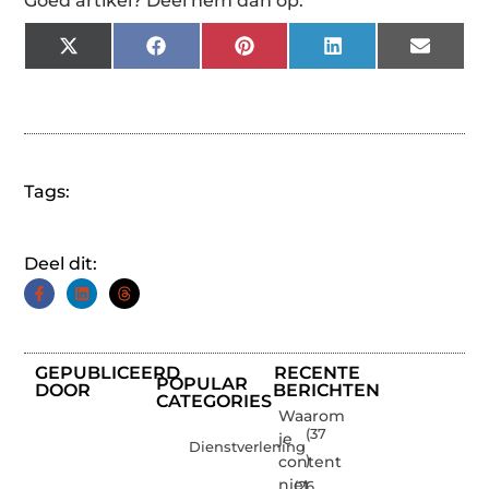
Goed artikel? Deel hem dan op:
X
Facebook
Pinterest
LinkedIn
Email
(Twitter)
Tags:
Deel dit:
GEPUBLICEERD
RECENTE
POPULAR
DOOR
BERICHTEN
CATEGORIES
Waarom
(37
je
Dienstverlening
content
)
niet
(26