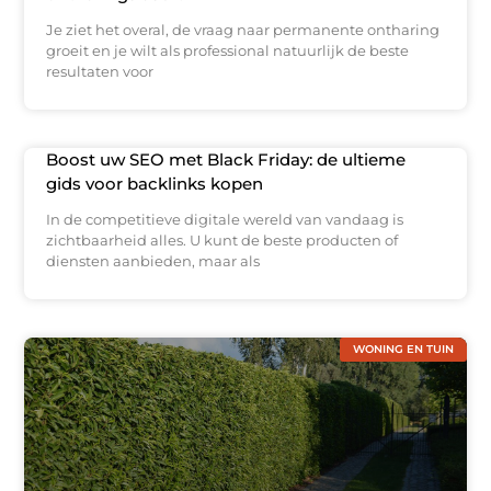
Je ziet het overal, de vraag naar permanente ontharing
groeit en je wilt als professional natuurlijk de beste
resultaten voor
Boost uw SEO met Black Friday: de ultieme
gids voor backlinks kopen
In de competitieve digitale wereld van vandaag is
zichtbaarheid alles. U kunt de beste producten of
diensten aanbieden, maar als
WONING EN TUIN