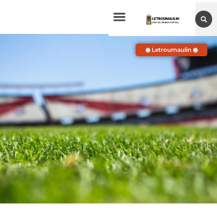
◉ Letroumaulin ◉