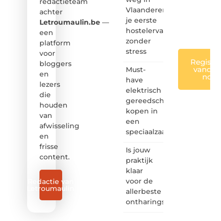
redactieteam
leuk
Vlaanderen:
achter
voor
je eerste
iedereen
Letroumaulin.be
—
❞
hostelervaring
een
zonder
platform
stress
voor
Registre
bloggers
vandaa
Must-
en
nog
have
lezers
elektrisch
die
gereedschap
houden
kopen in
van
een
afwisseling
speciaalzaak
en
frisse
Is jouw
content.
praktijk
klaar
voor de
Redactie van
Letroumaulin
allerbeste
ontharingslaser?