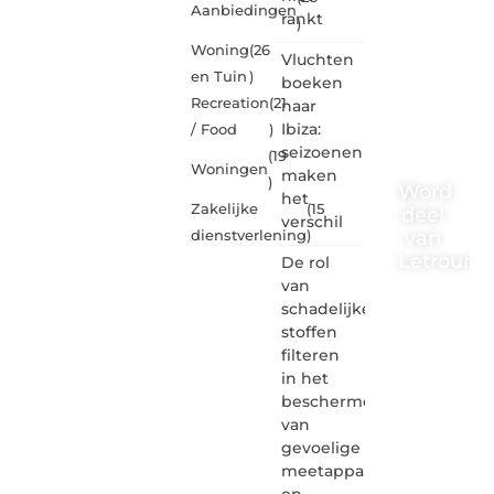
Aanbiedingen
rankt
)
Woning
(26
Vluchten
en Tuin
)
boeken
Recreation
(21
naar
Ibiza:
/ Food
)
seizoenen
(19
Woningen
maken
)
Word
het
Zakelijke
(15
deel
verschil
van
dienstverlening
)
Letrouma
De rol
van
Letroumaulin.
schadelijke
is dé
stoffen
plek
filteren
waar
in het
creativiteit,
schrijven
beschermen
en
van
lezen
gevoelige
samenkomen.
meetapparatuur
Heb je
en