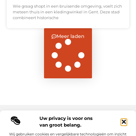
Wie graag shopt in een bruisende omgeving, voelt zich
meteen thuis in een kledingwinkel in Gent. Deze stad
combineert historische
Meer laden
Uw privacy is voor ons
Main Links
van groot belang.
Goede backlinks: de sleutel tot duurzame SEO-resultaten
Hoe kan ik geld verdienen met mijn website? Ontdek alle slimme strategieën voor online inkomsten
Wij gebruiken cookies en vergelijkbare technologieën om inzicht