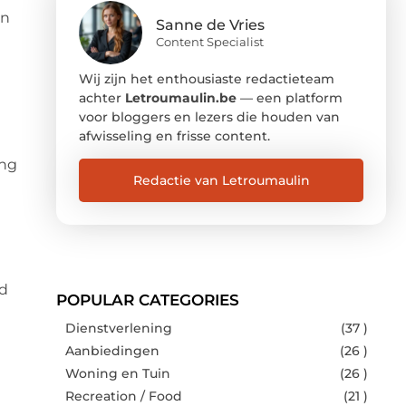
en
Sanne de Vries
Content Specialist
Wij zijn het enthousiaste redactieteam
achter
Letroumaulin.be
— een platform
voor bloggers en lezers die houden van
afwisseling en frisse content.
ing
Redactie van Letroumaulin
nd
POPULAR CATEGORIES
Dienstverlening
(37 )
Aanbiedingen
(26 )
Woning en Tuin
(26 )
Recreation / Food
(21 )