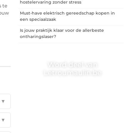
hostelervaring zonder stress
s te
jouw
Must-have elektrisch gereedschap kopen in
een speciaalzaak
Is jouw praktijk klaar voor de allerbeste
ontharingslaser?
Word deel van
Letroumaulin.be
Letroumaulin.be is dé plek waar creativiteit,
schrijven en lezen samenkomen. Heb je een
passie voor bloggen, verhalen vertellen of
▼
gewoon het ontdekken van inspirerende
content? Dan hoor jij bij ons!
❝
Samen maken we bloggen toegankelijk,
▼
creatief en leuk voor iedereen
❞