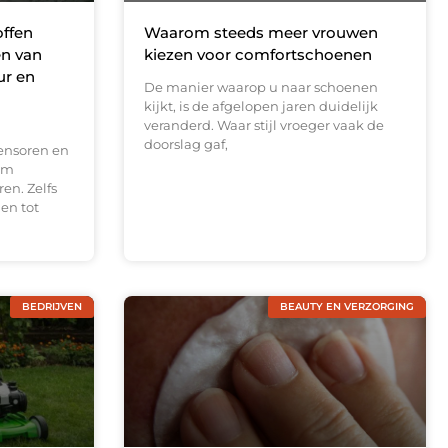
offen
Waarom steeds meer vrouwen
en van
kiezen voor comfortschoenen
ur en
De manier waarop u naar schoenen
kijkt, is de afgelopen jaren duidelijk
veranderd. Waar stijl vroeger vaak de
doorslag gaf,
ensoren en
om
en. Zelfs
en tot
BEDRIJVEN
BEAUTY EN VERZORGING