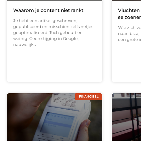
Waarom je content niet rankt
Vluchten 
seizoenen
Je hebt een artikel geschreven,
gepubliceerd en misschien zelfs netjes
Wie zich v
geoptimaliseerd. Toch gebeurt er
naar Ibiza,
weinig. Geen stijging in Google,
een grote i
nauwelijks
FINANCIEEL