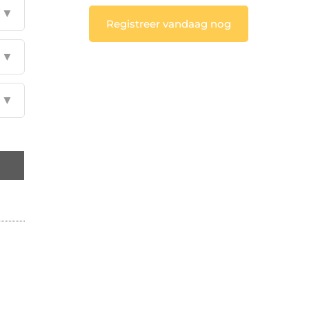
▼
Registreer vandaag nog
▼
▼