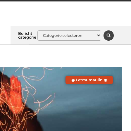
Bericht
categorie
◉ Letroumaulin ◉