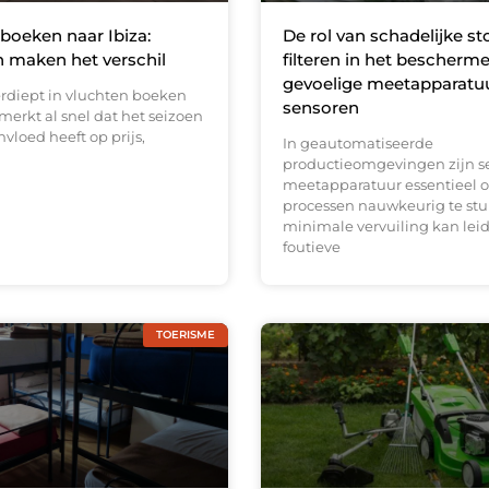
boeken naar Ibiza:
De rol van schadelijke st
 maken het verschil
filteren in het bescherm
gevoelige meetapparatu
erdiept in vluchten boeken
sensoren
 merkt al snel dat het seizoen
nvloed heeft op prijs,
In geautomatiseerde
productieomgevingen zijn s
meetapparatuur essentieel 
processen nauwkeurig te stur
minimale vervuiling kan leid
foutieve
TOERISME