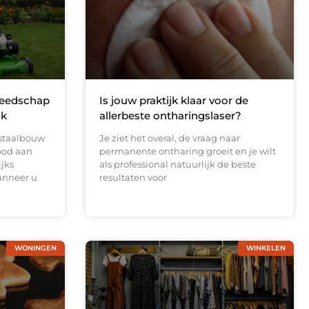
reedschap
Is jouw praktijk klaar voor de
ak
allerbeste ontharingslaser?
 staalbouw
Je ziet het overal, de vraag naar
ood aan
permanente ontharing groeit en je wilt
ijks
als professional natuurlijk de beste
anneer u
resultaten voor
WONINGEN
WINKELEN