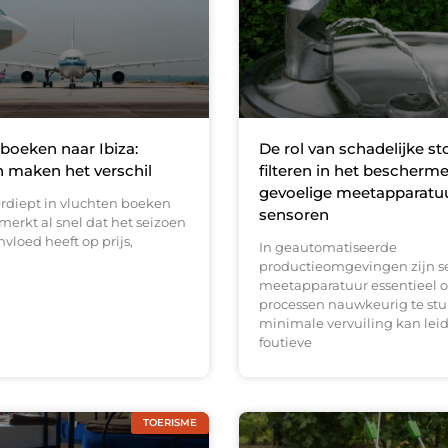
boeken naar Ibiza:
De rol van schadelijke st
 maken het verschil
filteren in het bescherm
gevoelige meetapparatu
erdiept in vluchten boeken
sensoren
 merkt al snel dat het seizoen
nvloed heeft op prijs,
In geautomatiseerde
productieomgevingen zijn s
meetapparatuur essentieel 
processen nauwkeurig te stur
minimale vervuiling kan leid
foutieve
TOERISME