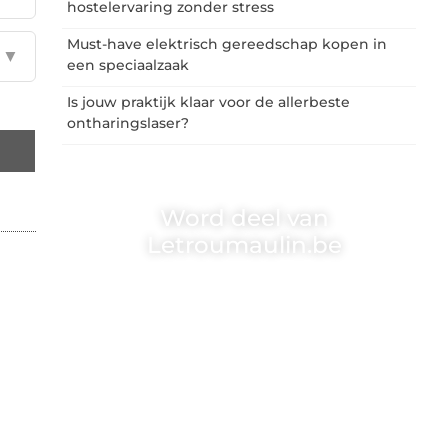
hostelervaring zonder stress
Must-have elektrisch gereedschap kopen in
▼
een speciaalzaak
Is jouw praktijk klaar voor de allerbeste
ontharingslaser?
Word deel van
Letroumaulin.be
Letroumaulin.be is dé plek waar creativiteit,
schrijven en lezen samenkomen. Heb je een
passie voor bloggen, verhalen vertellen of
gewoon het ontdekken van inspirerende
content? Dan hoor jij bij ons!
❝
Samen maken we bloggen toegankelijk,
creatief en leuk voor iedereen
❞