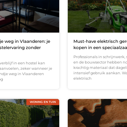
 weg in Vlaanderen: je
Must-have elektrisch ge
stelervaring zonder
kopen in een speciaalza
Professionals in schrijnwerk,
en de bouwsector hebben n
verblijf in een hostel kan
krachtig materiaal dat dagel
anvoelen, zeker wanneer je
intensief gebruik aankan. W
ndje weg in Vlaanderen
elektrisch
og
WONING EN TUIN