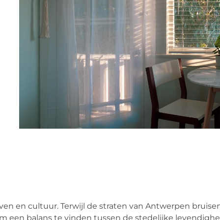
leven en cultuur. Terwijl de straten van Antwerpen bruise
om een balans te vinden tussen de stedelijke levendighe