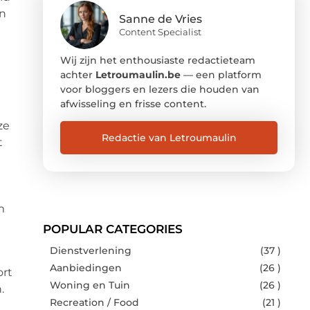
en
Sanne de Vries
Content Specialist
Wij zijn het enthousiaste redactieteam
achter
Letroumaulin.be
— een platform
voor bloggers en lezers die houden van
afwisseling en frisse content.
ze
Redactie van Letroumaulin
t
m
POPULAR CATEGORIES
Dienstverlening
(37 )
Aanbiedingen
(26 )
ort
Woning en Tuin
(26 )
.
Recreation / Food
(21 )