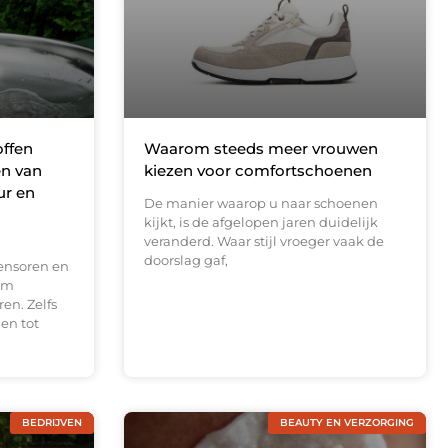
offen
Waarom steeds meer vrouwen
en van
kiezen voor comfortschoenen
ur en
De manier waarop u naar schoenen
kijkt, is de afgelopen jaren duidelijk
veranderd. Waar stijl vroeger vaak de
doorslag gaf,
ensoren en
om
en. Zelfs
en tot
BEDRIJVEN
BEAUTY EN VERZORGING