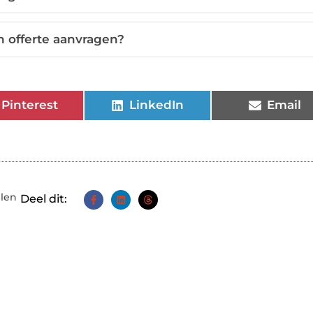
n offerte aanvragen?
Pinterest
LinkedIn
Email
llen
Deel dit: