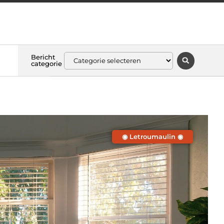
Bericht
categorie
◉ Letroumaulin ◉