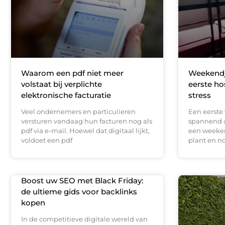
Waarom een pdf niet meer
Weekendje
volstaat bij verplichte
eerste ho
elektronische facturatie
stress
Veel ondernemers en particulieren
Een eerste 
versturen vandaag hun facturen nog als
spannend a
pdf via e-mail. Hoewel dat digitaal lijkt,
een weeke
voldoet een pdf
plant en n
Boost uw SEO met Black Friday:
de ultieme gids voor backlinks
kopen
In de competitieve digitale wereld van