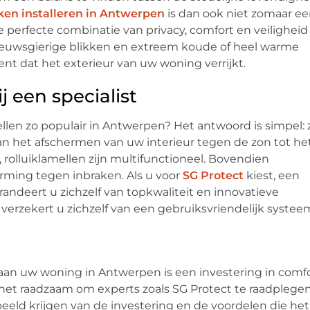
iken installeren in Antwerpen
is dan ook niet zomaar e
e perfecte combinatie van privacy, comfort en veiligheid
euwsgierige blikken en extreem koude of heel warme
nt dat het exterieur van uw woning verrijkt.
j een specialist
ellen zo populair in Antwerpen? Het antwoord is simpel: 
an het afschermen van uw interieur tegen de zon tot he
 rolluiklamellen zijn multifunctioneel. Bovendien
rming tegen inbraken. Als u voor
SG Protect
kiest, een
ndeert u zichzelf van topkwaliteit en innovatieve
 verzekert u zichzelf van een gebruiksvriendelijk systee
en aan uw woning in Antwerpen is een investering in comf
s het raadzaam om experts zoals SG Protect te raadplegen
beeld krijgen van de investering en de voordelen die het