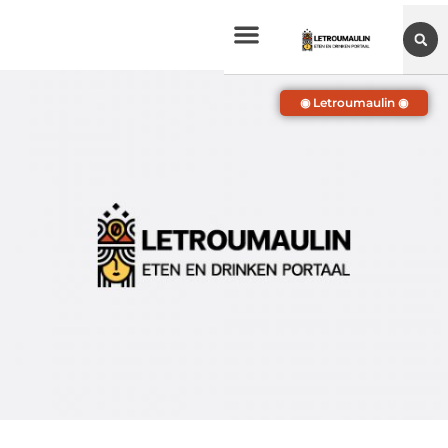
◉ Letroumaulin ◉