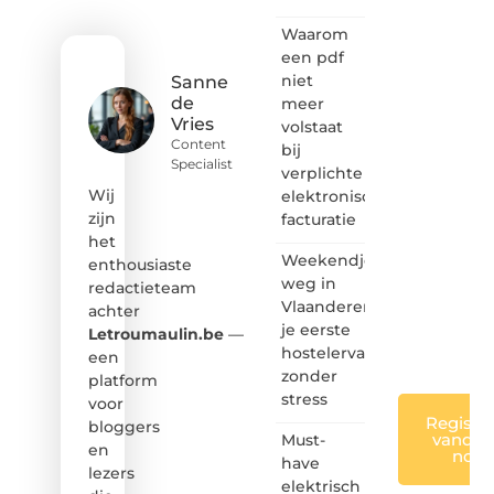
inspirerende
Waarom
content?
Dan
een pdf
hoor jij
niet
Sanne
bij ons!
de
meer
Vries
volstaat
❝
Content
bij
Samen
Specialist
verplichte
maken
we
Wij
elektronische
bloggen
zijn
facturatie
toegankelijk,
het
creatief
Weekendje
enthousiaste
en
weg in
redactieteam
leuk
Vlaanderen:
achter
voor
je eerste
iedereen
Letroumaulin.be
—
❞
hostelervaring
een
zonder
platform
stress
voor
Registre
bloggers
vandaa
Must-
en
nog
have
lezers
elektrisch