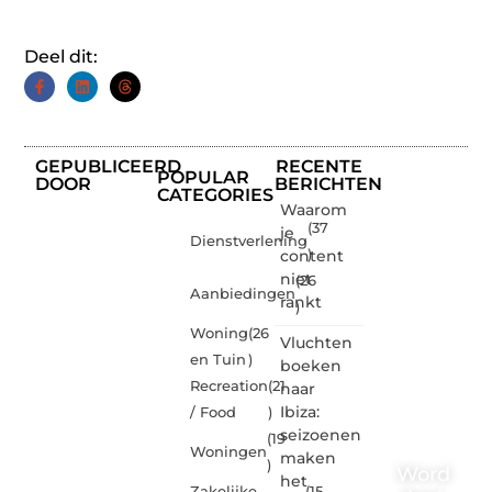
Deel dit:
GEPUBLICEERD
RECENTE
POPULAR
DOOR
BERICHTEN
CATEGORIES
Waarom
(37
je
Dienstverlening
content
)
niet
(26
Aanbiedingen
rankt
)
Woning
(26
Vluchten
en Tuin
)
boeken
Recreation
(21
naar
Ibiza:
/ Food
)
seizoenen
(19
Woningen
maken
)
Word
het
Zakelijke
(15