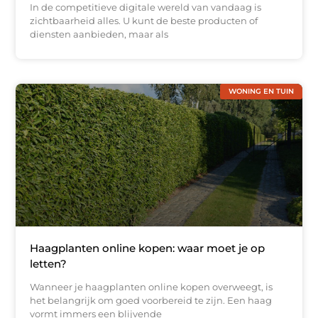
In de competitieve digitale wereld van vandaag is
zichtbaarheid alles. U kunt de beste producten of
diensten aanbieden, maar als
WONING EN TUIN
Haagplanten online kopen: waar moet je op
letten?
Wanneer je haagplanten online kopen overweegt, is
het belangrijk om goed voorbereid te zijn. Een haag
vormt immers een blijvende