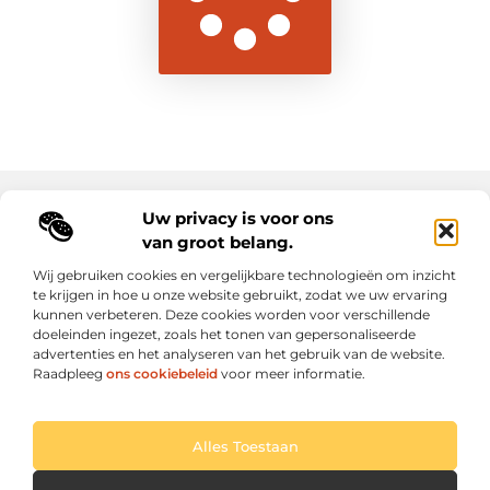
Uw privacy is voor ons
Main Links
van groot belang.
Goede backlinks: de sleutel tot duurzame SEO-resultaten
Hoe kan ik geld verdienen met mijn website? Ontdek alle slimme strategieën voor online inkomsten
Wij gebruiken cookies en vergelijkbare technologieën om inzicht
te krijgen in hoe u onze website gebruikt, zodat we uw ervaring
kunnen verbeteren. Deze cookies worden voor verschillende
Elke dag een sprankel inspiratie op letroumaulin.be
doeleinden ingezet, zoals het tonen van gepersonaliseerde
Praktisch, persoonlijk en positief.
advertenties en het analyseren van het gebruik van de website.
Raadpleeg
ons cookiebeleid
voor meer informatie.
Website index
Cookiebeleid (EU)
Alles Toestaan
@2025 All Right Reserved. Design by