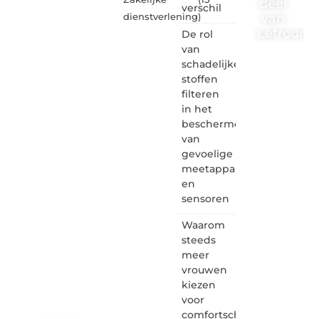
deel
verschil
van
dienstverlening
)
Letrouma
De rol
van
Letroumaulin.
schadelijke
is dé
stoffen
plek
filteren
waar
in het
creativiteit,
schrijven
beschermen
en
van
lezen
gevoelige
samenkomen.
meetapparatuur
Heb je
en
een
sensoren
passie
voor
Waarom
bloggen,
verhalen
steeds
vertellen
meer
of
vrouwen
gewoon
kiezen
het
voor
ontdekken
comfortschoenen
van