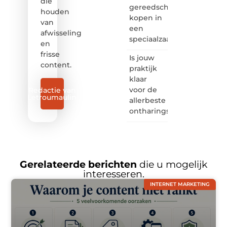
die
gereedschap
houden
kopen in
van
een
afwisseling
speciaalzaak
en
frisse
Is jouw
content.
praktijk
klaar
voor de
Redactie van
Letroumaulin
allerbeste
ontharingslaser?
Gerelateerde berichten
die u mogelijk
interesseren.
INTERNET MARKETING