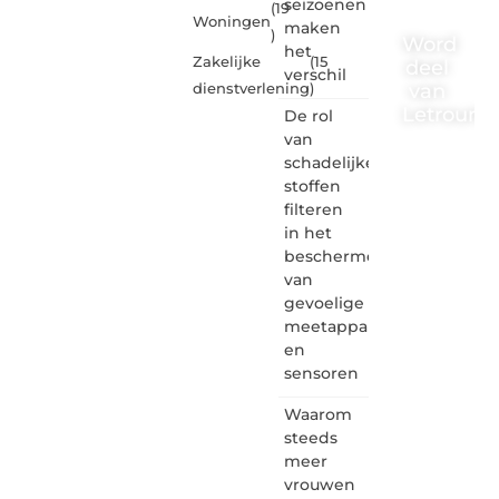
seizoenen
(19
Woningen
maken
)
Word
het
Zakelijke
(15
deel
verschil
van
dienstverlening
)
Letrouma
De rol
van
Letroumaulin.
schadelijke
is dé
stoffen
plek
filteren
waar
in het
creativiteit,
schrijven
beschermen
en
van
lezen
gevoelige
samenkomen.
meetapparatuur
Heb je
en
een
sensoren
passie
voor
Waarom
bloggen,
verhalen
steeds
vertellen
meer
of
vrouwen
gewoon