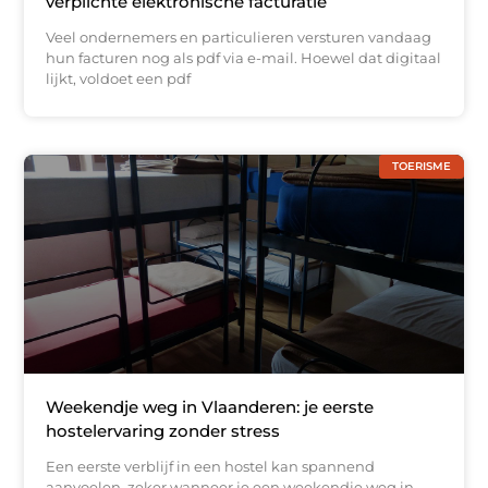
verplichte elektronische facturatie
Veel ondernemers en particulieren versturen vandaag
hun facturen nog als pdf via e-mail. Hoewel dat digitaal
lijkt, voldoet een pdf
TOERISME
Weekendje weg in Vlaanderen: je eerste
hostelervaring zonder stress
Een eerste verblijf in een hostel kan spannend
aanvoelen, zeker wanneer je een weekendje weg in