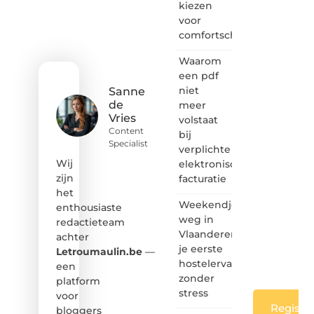
kiezen
het
voor
ontdekken
comfortschoenen
van
inspirerende
Waarom
content?
Dan
een pdf
hoor jij
niet
Sanne
bij ons!
de
meer
Vries
volstaat
❝
Content
bij
Samen
Specialist
verplichte
maken
we
Wij
elektronische
bloggen
zijn
facturatie
toegankelijk,
het
creatief
Weekendje
enthousiaste
en
weg in
redactieteam
leuk
Vlaanderen:
achter
voor
je eerste
iedereen
Letroumaulin.be
—
❞
hostelervaring
een
zonder
platform
stress
voor
Registre
bloggers