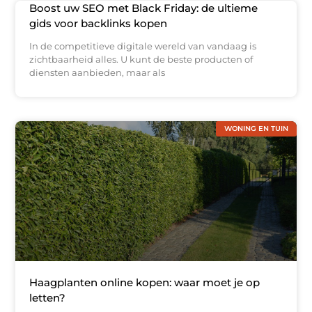
Boost uw SEO met Black Friday: de ultieme
gids voor backlinks kopen
In de competitieve digitale wereld van vandaag is
zichtbaarheid alles. U kunt de beste producten of
diensten aanbieden, maar als
WONING EN TUIN
Haagplanten online kopen: waar moet je op
letten?