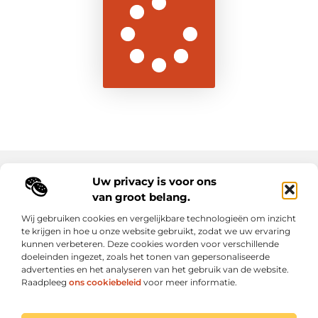
Uw privacy is voor ons
Main Links
van groot belang.
Goede backlinks: de sleutel tot duurzame SEO-resultaten
Hoe kan ik geld verdienen met mijn website? Ontdek alle slimme strategieën voor online inkomsten
Wij gebruiken cookies en vergelijkbare technologieën om inzicht
te krijgen in hoe u onze website gebruikt, zodat we uw ervaring
kunnen verbeteren. Deze cookies worden voor verschillende
Elke dag een sprankel inspiratie op letroumaulin.be
doeleinden ingezet, zoals het tonen van gepersonaliseerde
Praktisch, persoonlijk en positief.
advertenties en het analyseren van het gebruik van de website.
Raadpleeg
ons cookiebeleid
voor meer informatie.
Website index
Cookiebeleid (EU)