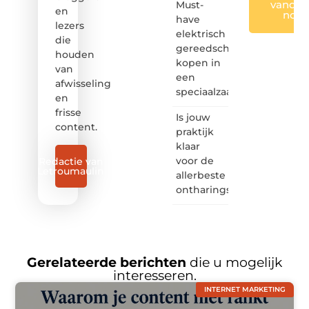
vandaa
Must-
en
nog
have
lezers
elektrisch
die
gereedschap
houden
kopen in
van
een
afwisseling
speciaalzaak
en
frisse
Is jouw
content.
praktijk
klaar
voor de
Redactie van
Letroumaulin
allerbeste
ontharingslaser?
Gerelateerde berichten
die u mogelijk
interesseren.
INTERNET MARKETING