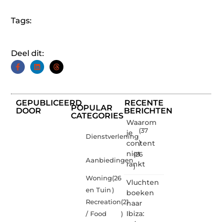
Tags:
Deel dit:
GEPUBLICEERD
RECENTE
POPULAR
DOOR
BERICHTEN
CATEGORIES
Waarom
(37
je
Dienstverlening
content
)
niet
(26
Aanbiedingen
rankt
)
Woning
(26
Vluchten
en Tuin
)
boeken
Recreation
(21
naar
Ibiza:
/ Food
)