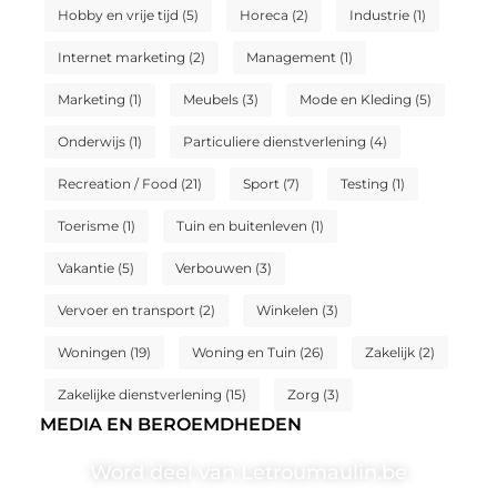
Hobby en vrije tijd
(5)
Horeca
(2)
Industrie
(1)
Internet marketing
(2)
Management
(1)
Marketing
(1)
Meubels
(3)
Mode en Kleding
(5)
Onderwijs
(1)
Particuliere dienstverlening
(4)
Recreation / Food
(21)
Sport
(7)
Testing
(1)
Toerisme
(1)
Tuin en buitenleven
(1)
Vakantie
(5)
Verbouwen
(3)
Vervoer en transport
(2)
Winkelen
(3)
Woningen
(19)
Woning en Tuin
(26)
Zakelijk
(2)
Zakelijke dienstverlening
(15)
Zorg
(3)
MEDIA EN BEROEMDHEDEN
Word deel van Letroumaulin.be