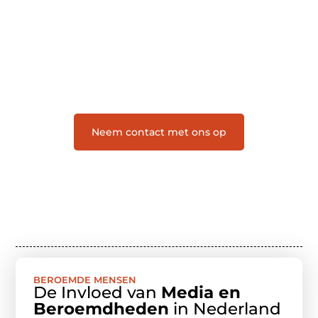
Letroumaulin.be is dé plek waar creativiteit, schrijven
en lezen samenkomen. Heb je een passie voor
bloggen, verhalen vertellen of gewoon het ontdekken
van inspirerende content? Dan hoor jij bij ons!
❝
Samen maken we bloggen toegankelijk, creatief
en leuk voor iedereen
❞
Neem contact met ons op
BEROEMDE MENSEN
De Invloed van
Media en
Beroemdheden
in Nederland