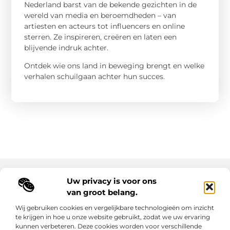
Nederland barst van de bekende gezichten in de
wereld van media en beroemdheden – van
artiesten en acteurs tot influencers en online
sterren. Ze inspireren, creëren en laten een
blijvende indruk achter.
Ontdek wie ons land in beweging brengt en welke
verhalen schuilgaan achter hun succes.
Uw privacy is voor ons
Main Links
van groot belang.
Goede backlinks: de sleutel tot duurzame SEO-resultaten
Hoe kan ik geld verdienen met mijn website? Ontdek alle slimme strategieën voor online inkomsten
Wij gebruiken cookies en vergelijkbare technologieën om inzicht
te krijgen in hoe u onze website gebruikt, zodat we uw ervaring
kunnen verbeteren. Deze cookies worden voor verschillende