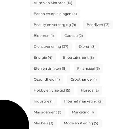
Auto's en Motoren
(10)
Banen en opleidingen
(4)
Beauty en verzorging
(9)
Bedrijven
(13)
Bloemen
(1)
Cadeau
(2)
Dienstverlening
(37)
Dieren
(3)
Energie
(4)
Entertainment
(5)
Eten en drinken
(8)
Financieel
(3)
Gezondheid
(4)
Groothandel
(1)
Hobby en vrije tijd
(5)
Horeca
(2)
Industrie
(1)
Internet marketing
(2)
Management
(1)
Marketing
(1)
Meubels
(3)
Mode en Kleding
(5)