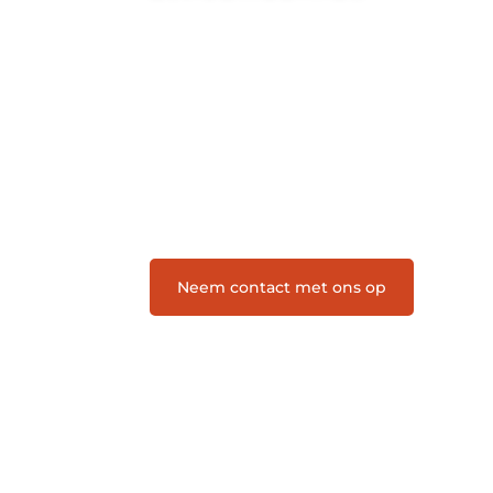
Letroumaulin.be is dé plek waar
creativiteit, schrijven en lezen
samenkomen. Heb je een passie voor
bloggen, verhalen vertellen of gewoon
het ontdekken van inspirerende
content? Dan hoor jij bij ons!
❝
Samen maken we bloggen
toegankelijk, creatief en leuk voor
iedereen
❞
Neem contact met ons op