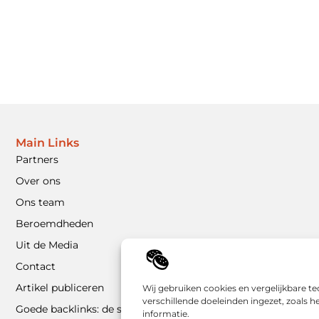
Main Links
Partners
Over ons
Ons team
Beroemdheden
Uit de Media
Contact
Artikel publiceren
Wij gebruiken cookies en vergelijkbare t
verschillende doeleinden ingezet, zoals 
Goede backlinks: de sleutel tot duurzame SEO-resultaten
informatie.