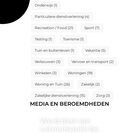
Onderwijs
(1)
Particuliere dienstverlening
(4)
Recreation / Food
(21)
Sport
(7)
Testing
(1)
Toerisme
(1)
Tuin en buitenleven
(1)
Vakantie
(5)
Verbouwen
(3)
Vervoer en transport
(2)
Winkelen
(3)
Woningen
(19)
Woning en Tuin
(26)
Zakelijk
(2)
Zakelijke dienstverlening
(15)
Zorg
(3)
MEDIA EN BEROEMDHEDEN
Word deel van
Letroumaulin.be