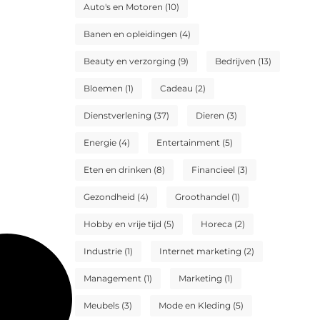
Auto's en Motoren
(10)
Banen en opleidingen
(4)
Beauty en verzorging
(9)
Bedrijven
(13)
Bloemen
(1)
Cadeau
(2)
Dienstverlening
(37)
Dieren
(3)
Energie
(4)
Entertainment
(5)
Eten en drinken
(8)
Financieel
(3)
Gezondheid
(4)
Groothandel
(1)
Hobby en vrije tijd
(5)
Horeca
(2)
Industrie
(1)
Internet marketing
(2)
Management
(1)
Marketing
(1)
Meubels
(3)
Mode en Kleding
(5)