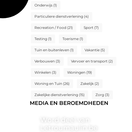
Onderwijs
(1)
Particuliere dienstverlening
(4)
Recreation / Food
(21)
Sport
(7)
Testing
(1)
Toerisme
(1)
Tuin en buitenleven
(1)
Vakantie
(5)
Verbouwen
(3)
Vervoer en transport
(2)
Winkelen
(3)
Woningen
(19)
Woning en Tuin
(26)
Zakelijk
(2)
Zakelijke dienstverlening
(15)
Zorg
(3)
MEDIA EN BEROEMDHEDEN
Word deel van
Letroumaulin.be