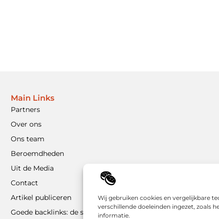
Main Links
Partners
Over ons
Ons team
Beroemdheden
Uit de Media
Contact
Artikel publiceren
Wij gebruiken cookies en vergelijkbare t
verschillende doeleinden ingezet, zoals 
Goede backlinks: de sleutel tot duurzame SEO-resultaten
informatie.