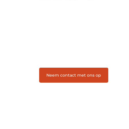
Letroumaulin.be is dé plek waar
creativiteit, schrijven en lezen
samenkomen. Heb je een passie voor
bloggen, verhalen vertellen of gewoon
het ontdekken van inspirerende
content? Dan hoor jij bij ons!
❝
Samen maken we bloggen
toegankelijk, creatief en leuk voor
iedereen
❞
Neem contact met ons op