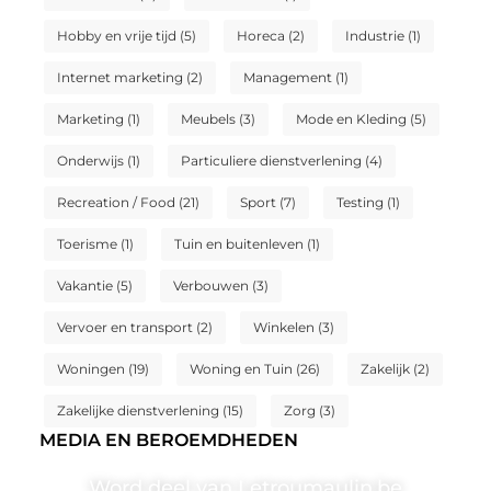
Hobby en vrije tijd
(5)
Horeca
(2)
Industrie
(1)
Internet marketing
(2)
Management
(1)
Marketing
(1)
Meubels
(3)
Mode en Kleding
(5)
Onderwijs
(1)
Particuliere dienstverlening
(4)
Recreation / Food
(21)
Sport
(7)
Testing
(1)
Toerisme
(1)
Tuin en buitenleven
(1)
Vakantie
(5)
Verbouwen
(3)
Vervoer en transport
(2)
Winkelen
(3)
Woningen
(19)
Woning en Tuin
(26)
Zakelijk
(2)
Zakelijke dienstverlening
(15)
Zorg
(3)
MEDIA EN BEROEMDHEDEN
Word deel van Letroumaulin.be