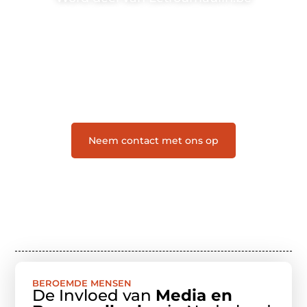
Letroumaulin.be is dé plek waar creativiteit, schrijven
en lezen samenkomen. Heb je een passie voor
bloggen, verhalen vertellen of gewoon het ontdekken
van inspirerende content? Dan hoor jij bij ons!
❝
Samen maken we bloggen toegankelijk, creatief
en leuk voor iedereen
❞
Neem contact met ons op
BEROEMDE MENSEN
De Invloed van
Media en