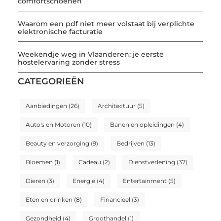
comfortschoenen
Waarom een pdf niet meer volstaat bij verplichte
elektronische facturatie
Weekendje weg in Vlaanderen: je eerste
hostelervaring zonder stress
CATEGORIEËN
Aanbiedingen
(26)
Architectuur
(5)
Auto's en Motoren
(10)
Banen en opleidingen
(4)
Beauty en verzorging
(9)
Bedrijven
(13)
Bloemen
(1)
Cadeau
(2)
Dienstverlening
(37)
Dieren
(3)
Energie
(4)
Entertainment
(5)
Eten en drinken
(8)
Financieel
(3)
Gezondheid
(4)
Groothandel
(1)