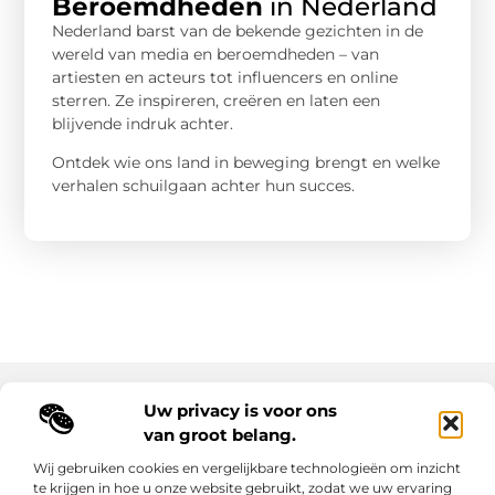
Beroemdheden
in Nederland
Nederland barst van de bekende gezichten in de
wereld van media en beroemdheden – van
artiesten en acteurs tot influencers en online
sterren. Ze inspireren, creëren en laten een
blijvende indruk achter.
Ontdek wie ons land in beweging brengt en welke
verhalen schuilgaan achter hun succes.
Uw privacy is voor ons
Main Links
van groot belang.
Goede backlinks: de sleutel tot duurzame SEO-resultaten
Hoe kan ik geld verdienen met mijn website? Ontdek alle slimme strategieën voor online inkomsten
Wij gebruiken cookies en vergelijkbare technologieën om inzicht
te krijgen in hoe u onze website gebruikt, zodat we uw ervaring