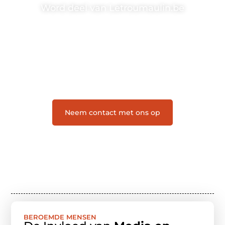
Word deel van Letroumaulin.be
Letroumaulin.be is dé plek waar creativiteit, schrijven
en lezen samenkomen. Heb je een passie voor
bloggen, verhalen vertellen of gewoon het ontdekken
van inspirerende content? Dan hoor jij bij ons!
❝
Samen maken we bloggen toegankelijk, creatief
en leuk voor iedereen
❞
Neem contact met ons op
BEROEMDE MENSEN