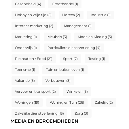
Gezondheid
(4)
Groothandel
(1)
Hobby en vrije tijd
(5)
Horeca
(2)
Industrie
(1)
Internet marketing
(2)
Management
(1)
Marketing
(1)
Meubels
(3)
Mode en Kleding
(5)
Onderwijs
(1)
Particuliere dienstverlening
(4)
Recreation / Food
(21)
Sport
(7)
Testing
(1)
Toerisme
(1)
Tuin en buitenleven
(1)
Vakantie
(5)
Verbouwen
(3)
Vervoer en transport
(2)
Winkelen
(3)
Woningen
(19)
Woning en Tuin
(26)
Zakelijk
(2)
Zakelijke dienstverlening
(15)
Zorg
(3)
MEDIA EN BEROEMDHEDEN