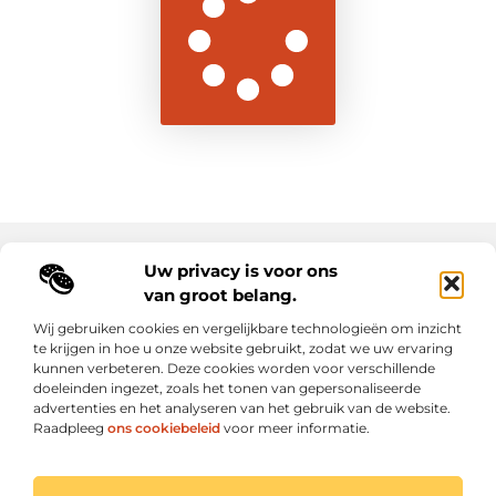
Uw privacy is voor ons
Main Links
van groot belang.
Goede backlinks: de sleutel tot duurzame SEO-resultaten
Hoe kan ik geld verdienen met mijn website? Ontdek alle slimme strategieën voor online inkomsten
Wij gebruiken cookies en vergelijkbare technologieën om inzicht
te krijgen in hoe u onze website gebruikt, zodat we uw ervaring
kunnen verbeteren. Deze cookies worden voor verschillende
Elke dag een sprankel inspiratie op letroumaulin.be
doeleinden ingezet, zoals het tonen van gepersonaliseerde
Praktisch, persoonlijk en positief.
advertenties en het analyseren van het gebruik van de website.
Raadpleeg
ons cookiebeleid
voor meer informatie.
Website index
Cookiebeleid (EU)