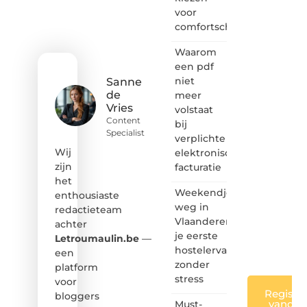
het
voor
ontdekken
comfortschoenen
van
inspirerende
Waarom
content?
Dan
een pdf
hoor jij
niet
Sanne
bij ons!
de
meer
Vries
volstaat
❝
Content
bij
Samen
Specialist
verplichte
maken
we
Wij
elektronische
bloggen
zijn
facturatie
toegankelijk,
het
creatief
Weekendje
enthousiaste
en
weg in
redactieteam
leuk
Vlaanderen:
achter
voor
je eerste
iedereen
Letroumaulin.be
—
❞
hostelervaring
een
zonder
platform
stress
voor
Registre
bloggers
vandaa
Must-