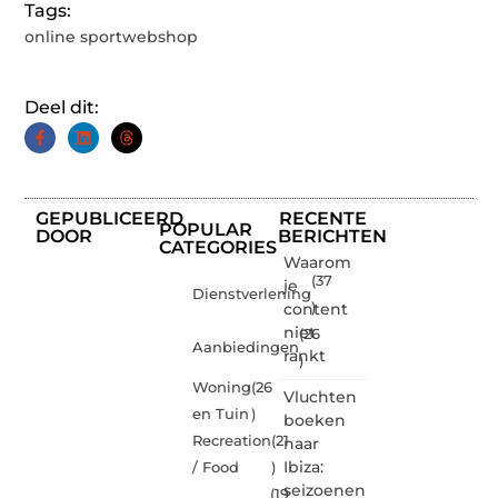
Tags:
online sportwebshop
Deel dit:
GEPUBLICEERD
RECENTE
POPULAR
DOOR
BERICHTEN
CATEGORIES
Waarom
(37
je
Dienstverlening
content
)
niet
(26
Aanbiedingen
rankt
)
Woning
(26
Vluchten
en Tuin
)
boeken
Recreation
(21
naar
Ibiza:
/ Food
)
seizoenen
(19