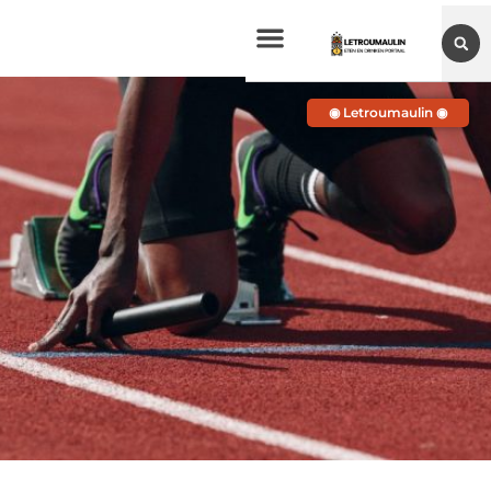
◉ Letroumaulin ◉