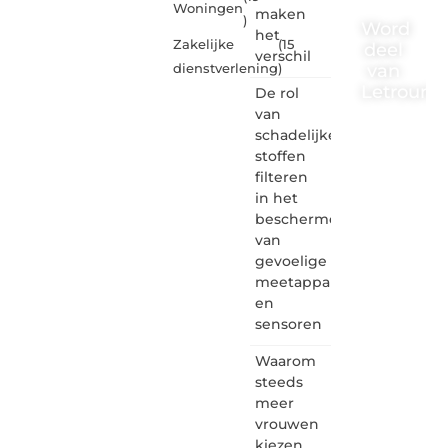
Woningen
maken
)
Word
het
Zakelijke
(15
deel
verschil
van
dienstverlening
)
Letrouma
De rol
van
Letroumaulin.
schadelijke
is dé
stoffen
plek
filteren
waar
in het
creativiteit,
schrijven
beschermen
en
van
lezen
gevoelige
samenkomen.
meetapparatuur
Heb je
en
een
sensoren
passie
voor
Waarom
bloggen,
verhalen
steeds
vertellen
meer
of
vrouwen
gewoon
kiezen