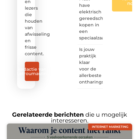
en
nog
have
lezers
elektrisch
die
gereedschap
houden
kopen in
van
een
afwisseling
speciaalzaak
en
frisse
Is jouw
content.
praktijk
klaar
voor de
Redactie van
Letroumaulin
allerbeste
ontharingslaser?
Gerelateerde berichten
die u mogelijk
interesseren.
INTERNET MARKETING