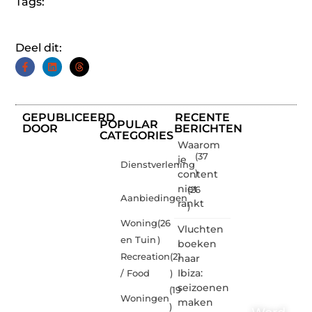
Tags:
Deel dit:
GEPUBLICEERD
RECENTE
POPULAR
DOOR
BERICHTEN
CATEGORIES
Waarom
(37
je
Dienstverlening
content
)
niet
(26
Aanbiedingen
rankt
)
Woning
(26
Vluchten
en Tuin
)
boeken
Recreation
(21
naar
Ibiza:
/ Food
)
seizoenen
(19
Woningen
maken
)