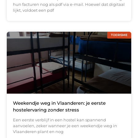
hun facturen nog als pdf via e-mail. Hoewel dat digitaal
lijkt, voldoet een pdf
TOERISME
Weekendje weg in Vlaanderen: je eerste
hostelervaring zonder stress
Een eerste verblijf in een hostel kan spannend
aanvoelen, zeker wanneer je een weekendje weg in
Vlaanderen plant en nog