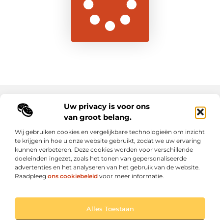
Uw privacy is voor ons
Main Links
van groot belang.
Goede backlinks: de sleutel tot duurzame SEO-resultaten
Hoe kan ik geld verdienen met mijn website? Ontdek alle slimme strategieën voor online inkomsten
Wij gebruiken cookies en vergelijkbare technologieën om inzicht
te krijgen in hoe u onze website gebruikt, zodat we uw ervaring
kunnen verbeteren. Deze cookies worden voor verschillende
Elke dag een sprankel inspiratie op letroumaulin.be
doeleinden ingezet, zoals het tonen van gepersonaliseerde
Praktisch, persoonlijk en positief.
advertenties en het analyseren van het gebruik van de website.
Raadpleeg
ons cookiebeleid
voor meer informatie.
Website index
Cookiebeleid (EU)
Alles Toestaan