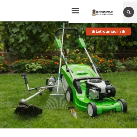
◉ Letroumaulin ◉