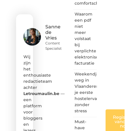
comfortschoenen
van
inspirerende
Waarom
content?
Dan
een pdf
hoor jij
niet
Sanne
bij ons!
de
meer
Vries
volstaat
❝
Content
bij
Samen
Specialist
verplichte
maken
we
Wij
elektronische
bloggen
zijn
facturatie
toegankelijk,
het
creatief
Weekendje
enthousiaste
en
weg in
redactieteam
leuk
Vlaanderen:
achter
voor
je eerste
iedereen
Letroumaulin.be
—
❞
hostelervaring
een
zonder
platform
stress
voor
Registre
bloggers
vandaa
Must-
en
nog
have
lezers