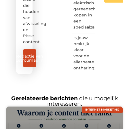
elektrisch
die
gereedschap
houden
kopen in
van
een
afwisseling
speciaalzaak
en
frisse
Is jouw
content.
praktijk
klaar
voor de
Redactie van
Letroumaulin
allerbeste
ontharingslaser?
Gerelateerde berichten
die u mogelijk
interesseren.
INTERNET MARKETING