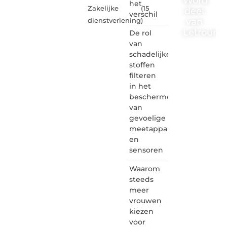
Word
het
Zakelijke
(15
deel
verschil
van
dienstverlening
)
Letrouma
De rol
van
Letroumaulin.
schadelijke
is dé
stoffen
plek
filteren
waar
in het
creativiteit,
schrijven
beschermen
en
van
lezen
gevoelige
samenkomen.
meetapparatuur
Heb je
en
een
sensoren
passie
voor
Waarom
bloggen,
verhalen
steeds
vertellen
meer
of
vrouwen
gewoon
kiezen
het
voor
ontdekken