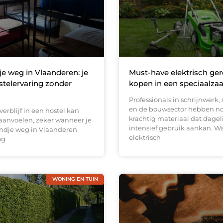
 weg in Vlaanderen: je
Must-have elektrisch ge
stelervaring zonder
kopen in een speciaalza
Professionals in schrijnwerk,
en de bouwsector hebben n
verblijf in een hostel kan
krachtig materiaal dat dagel
anvoelen, zeker wanneer je
intensief gebruik aankan. W
ndje weg in Vlaanderen
elektrisch
og
WONING EN TUIN