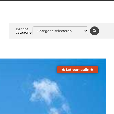
Bericht
categorie
◉ Letroumaulin ◉