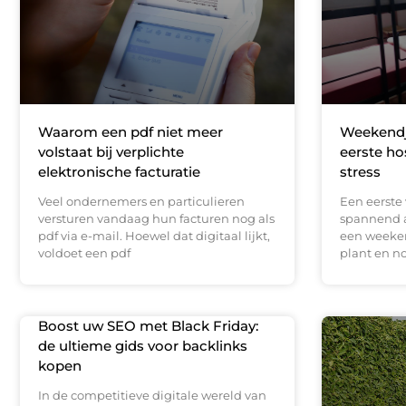
Waarom een pdf niet meer
Weekendje
volstaat bij verplichte
eerste ho
elektronische facturatie
stress
Veel ondernemers en particulieren
Een eerste 
versturen vandaag hun facturen nog als
spannend a
pdf via e-mail. Hoewel dat digitaal lijkt,
een weeke
voldoet een pdf
plant en n
Boost uw SEO met Black Friday:
de ultieme gids voor backlinks
kopen
In de competitieve digitale wereld van