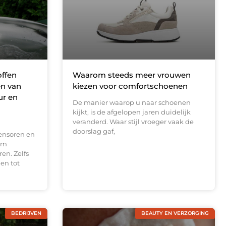
offen
Waarom steeds meer vrouwen
en van
kiezen voor comfortschoenen
ur en
De manier waarop u naar schoenen
kijkt, is de afgelopen jaren duidelijk
veranderd. Waar stijl vroeger vaak de
doorslag gaf,
ensoren en
om
en. Zelfs
en tot
BEDRIJVEN
BEAUTY EN VERZORGING