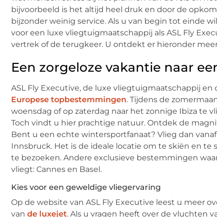
bijvoorbeeld is het altijd heel druk en door de opko
bijzonder weinig service. Als u van begin tot einde w
voor een luxe vliegtuigmaatschappij als ASL Fly Execu
vertrek of de terugkeer. U ontdekt er hieronder meer
Een zorgeloze vakantie naar e
ASL Fly Executive, de luxe vliegtuigmaatschappij en 
Europese topbestemmingen
. Tijdens de zomermaan
woensdag of op zaterdag naar het zonnige Ibiza te vl
Toch vindt u hier prachtige natuur. Ontdek de magni
Bent u een echte wintersportfanaat? Vlieg dan vanaf 
Innsbruck. Het is de ideale locatie om te skiën en t
te bezoeken. Andere exclusieve bestemmingen waar 
vliegt: Cannes en Basel.
Kies voor een geweldige vliegervaring
Op de website van ASL Fly Executive leest u meer 
van
de luxejet
. Als u vragen heeft over de vluchte