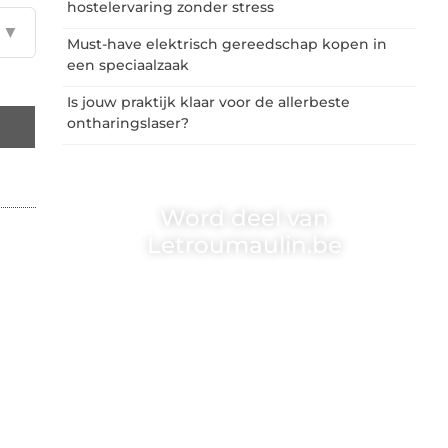
hostelervaring zonder stress
▼
Must-have elektrisch gereedschap kopen in
een speciaalzaak
Is jouw praktijk klaar voor de allerbeste
ontharingslaser?
Word deel van
Letroumaulin.be
Letroumaulin.be is dé plek waar creativiteit,
schrijven en lezen samenkomen. Heb je een
passie voor bloggen, verhalen vertellen of
gewoon het ontdekken van inspirerende
content? Dan hoor jij bij ons!
❝
Samen maken we bloggen toegankelijk,
creatief en leuk voor iedereen
❞