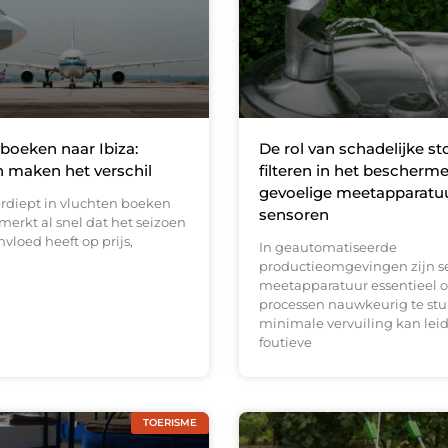
boeken naar Ibiza:
De rol van schadelijke st
 maken het verschil
filteren in het bescherm
gevoelige meetapparatu
erdiept in vluchten boeken
sensoren
 merkt al snel dat het seizoen
nvloed heeft op prijs,
In geautomatiseerde
productieomgevingen zijn s
meetapparatuur essentieel 
processen nauwkeurig te stur
minimale vervuiling kan leid
foutieve
TOERISME