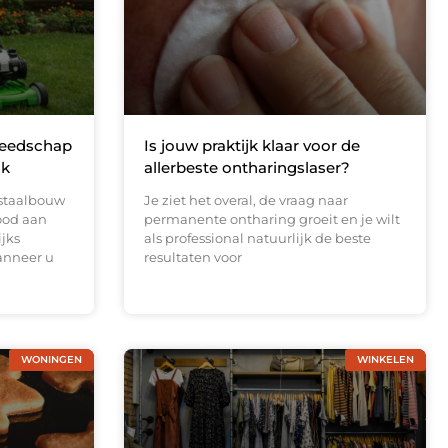
reedschap
Is jouw praktijk klaar voor de
ak
allerbeste ontharingslaser?
 staalbouw
Je ziet het overal, de vraag naar
ood aan
permanente ontharing groeit en je wilt
ijks
als professional natuurlijk de beste
anneer u
resultaten voor
WONINGEN
WINKELEN