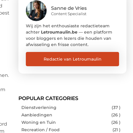
d
Sanne de Vries
 best
Content Specialist
Wij zijn het enthousiaste redactieteam
achter
Letroumaulin.be
— een platform
voor bloggers en lezers die houden van
afwisseling en frisse content.
Redactie van Letroumaulin
nen.
 om
POPULAR CATEGORIES
Dienstverlening
(37 )
Aanbiedingen
(26 )
Woning en Tuin
(26 )
ord
Recreation / Food
(21 )
am