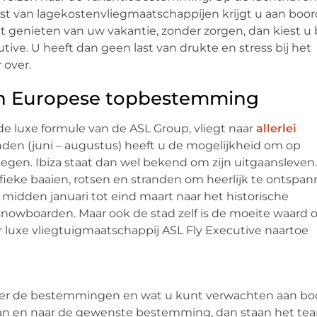
mst van lagekostenvliegmaatschappijen krijgt u aan boor
ilt genieten van uw vakantie, zonder zorgen, dan kiest u
tive. U heeft dan geen last van drukte en stress bij het
 over.
en Europese topbestemming
de luxe formule van de ASL Group, vliegt naar
allerlei
den (juni – augustus) heeft u de mogelijkheid om op
iegen. Ibiza staat dan wel bekend om zijn uitgaansleven.
fieke baaien, rotsen en stranden om heerlijk te ontspan
midden januari tot eind maart naar het historische
e snowboarden. Maar ook de stad zelf is de moeite waard
luxe vliegtuigmaatschappij ASL Fly Executive naartoe
over de bestemmingen en wat u kunt verwachten aan bo
n van en naar de gewenste bestemming, dan staan het te