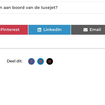
n aan boord van de luxejet?
Pinterest
LinkedIn
Email
Deel dit: