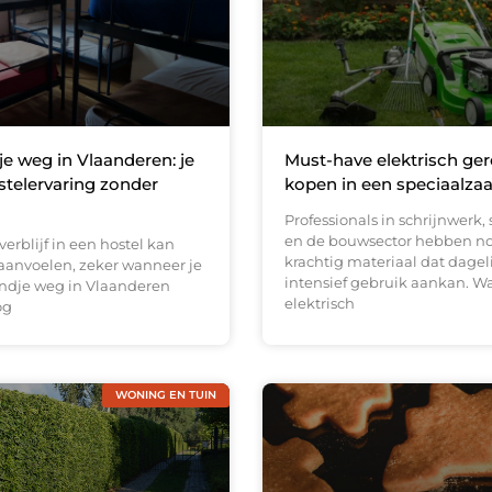
 weg in Vlaanderen: je
Must-have elektrisch ge
stelervaring zonder
kopen in een speciaalza
Professionals in schrijnwerk,
en de bouwsector hebben n
verblijf in een hostel kan
krachtig materiaal dat dagel
anvoelen, zeker wanneer je
intensief gebruik aankan. W
ndje weg in Vlaanderen
elektrisch
og
WONING EN TUIN