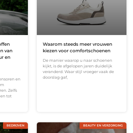
offen
Waarom steeds meer vrouwen
en van
kiezen voor comfortschoenen
ur en
De manier waarop u naar schoenen
kijkt, is de afgelopen jaren duidelijk
veranderd. Waar stijl vroeger vaak de
doorslag gaf,
ensoren en
om
en. Zelfs
en tot
BEDRIJVEN
BEAUTY EN VERZORGING