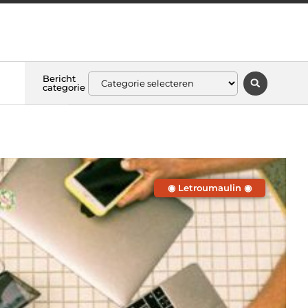
Bericht
categorie
◉ Letroumaulin ◉