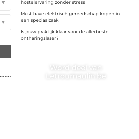
▼
hostelervaring zonder stress
Must-have elektrisch gereedschap kopen in
een speciaalzaak
▼
Is jouw praktijk klaar voor de allerbeste
ontharingslaser?
Word deel van
Letroumaulin.be
Letroumaulin.be is dé plek waar creativiteit,
schrijven en lezen samenkomen. Heb je een
passie voor bloggen, verhalen vertellen of
gewoon het ontdekken van inspirerende
content? Dan hoor jij bij ons!
❝
Samen maken we bloggen toegankelijk,
creatief en leuk voor iedereen
❞