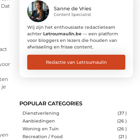
 Dat
Sanne de Vries
Content Specialist
Wij zijn het enthousiaste redactieteam
achter
Letroumaulin.be
— een platform
voor bloggers en lezers die houden van
afwisseling en frisse content.
act
Redactie van Letroumaulin
voor
nten
 je
POPULAR CATEGORIES
Dienstverlening
(37 )
Aanbiedingen
(26 )
Woning en Tuin
(26 )
jven
Recreation / Food
(21 )