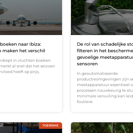
boeken naar Ibiza:
De rol van schadelijke st
 maken het verschil
filteren in het bescherm
gevoelige meetapparatu
erdiept in vluchten boeken
sensoren
 merkt al snel dat het seizoen
nvloed heeft op prijs,
In geautomatiseerde
productieomgevingen zijn s
meetapparatuur essentieel 
processen nauwkeurig te stur
minimale vervuiling kan leid
foutieve
TOERISME