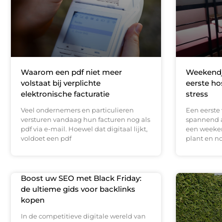
Waarom een pdf niet meer
Weekendje
volstaat bij verplichte
eerste ho
elektronische facturatie
stress
Veel ondernemers en particulieren
Een eerste 
versturen vandaag hun facturen nog als
spannend a
pdf via e-mail. Hoewel dat digitaal lijkt,
een weeke
voldoet een pdf
plant en n
Boost uw SEO met Black Friday:
de ultieme gids voor backlinks
kopen
In de competitieve digitale wereld van