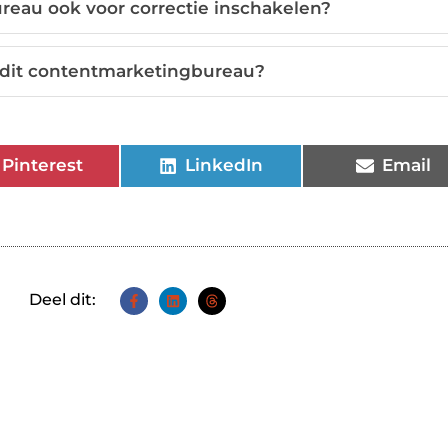
reau ook voor correctie inschakelen?
 dit contentmarketingbureau?
Pinterest
LinkedIn
Email
Deel dit: