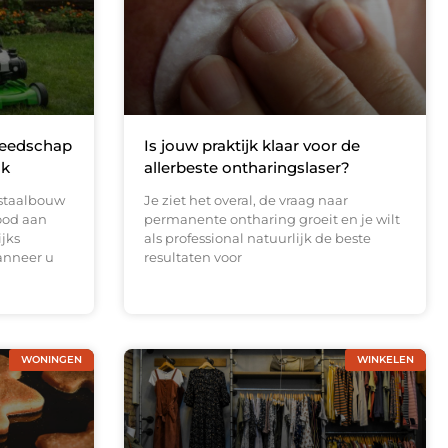
reedschap
Is jouw praktijk klaar voor de
ak
allerbeste ontharingslaser?
 staalbouw
Je ziet het overal, de vraag naar
ood aan
permanente ontharing groeit en je wilt
ijks
als professional natuurlijk de beste
anneer u
resultaten voor
WONINGEN
WINKELEN