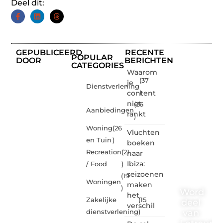
Deel dit:
GEPUBLICEERD
RECENTE
POPULAR
DOOR
BERICHTEN
CATEGORIES
Waarom
(37
je
Dienstverlening
content
)
niet
(26
Aanbiedingen
rankt
)
Woning
(26
Vluchten
en Tuin
)
boeken
Recreation
(21
naar
Ibiza:
/ Food
)
seizoenen
(19
Woningen
maken
)
Word
het
Zakelijke
(15
deel
verschil
van
dienstverlening
)