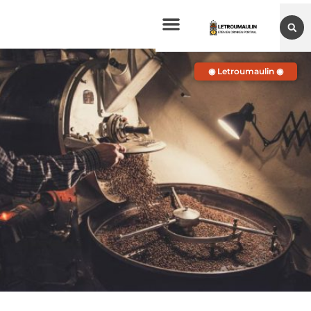
◉ Letroumaulin ◉