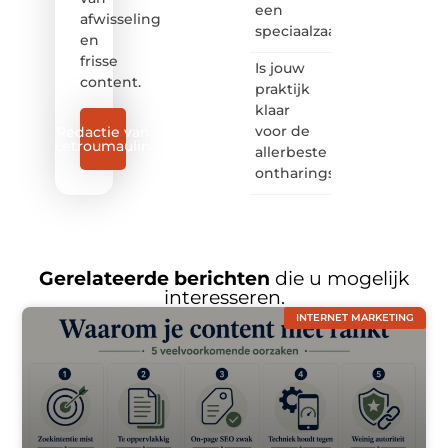
een
afwisseling
speciaalzaak
en
frisse
Is jouw
content.
praktijk
klaar
voor de
Redactie van
Letroumaulin
allerbeste
ontharingslaser?
Gerelateerde berichten
die u mogelijk
interesseren.
INTERNET MARKETING