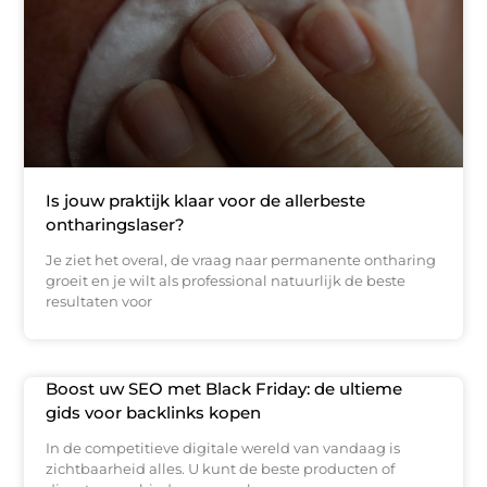
Is jouw praktijk klaar voor de allerbeste
ontharingslaser?
Je ziet het overal, de vraag naar permanente ontharing
groeit en je wilt als professional natuurlijk de beste
resultaten voor
Boost uw SEO met Black Friday: de ultieme
gids voor backlinks kopen
In de competitieve digitale wereld van vandaag is
zichtbaarheid alles. U kunt de beste producten of