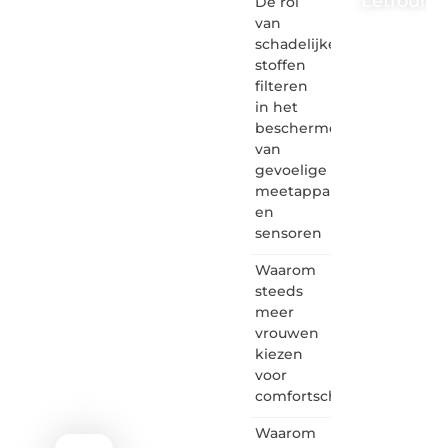
Letrouma
De rol
van
Letroumaulin.
schadelijke
is dé
stoffen
plek
filteren
waar
in het
creativiteit,
schrijven
beschermen
en
van
lezen
gevoelige
samenkomen.
meetapparatuur
Heb je
en
een
sensoren
passie
voor
Waarom
bloggen,
verhalen
steeds
vertellen
meer
of
vrouwen
gewoon
kiezen
het
voor
ontdekken
comfortschoenen
van
inspirerende
Waarom
content?