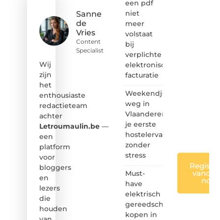
Dan
een pdf
hoor jij
niet
Sanne
bij ons!
de
meer
Vries
volstaat
❝
Content
bij
Samen
Specialist
verplichte
maken
we
Wij
elektronische
bloggen
zijn
facturatie
toegankelijk,
het
creatief
Weekendje
enthousiaste
en
weg in
redactieteam
leuk
Vlaanderen:
achter
voor
je eerste
iedereen
Letroumaulin.be
—
❞
hostelervaring
een
zonder
platform
stress
voor
Registre
bloggers
vandaa
Must-
en
nog
have
lezers
elektrisch
die
gereedschap
houden
kopen in
van