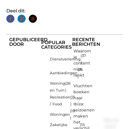
Deel dit:
GEPUBLICEERD
RECENTE
POPULAR
DOOR
BERICHTEN
CATEGORIES
Waarom
(37
je
Dienstverlening
content
)
niet
(26
Aanbiedingen
rankt
)
Woning
(26
Vluchten
en Tuin
)
boeken
Recreation
(21
naar
Ibiza:
/ Food
)
seizoenen
(19
Woningen
maken
)
Word
het
Zakelijke
(15
deel
verschil