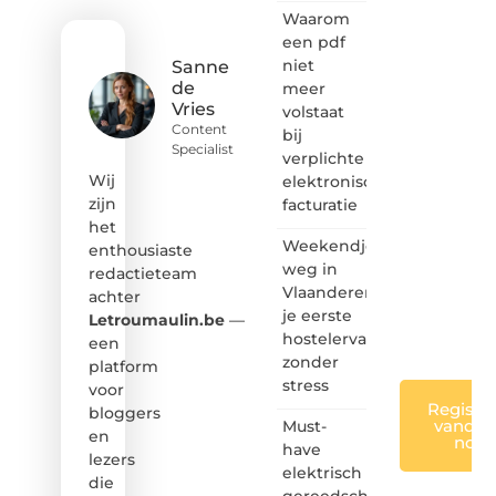
Waarom
content?
Dan
een pdf
hoor jij
niet
Sanne
bij ons!
de
meer
Vries
volstaat
❝
Content
bij
Samen
Specialist
verplichte
maken
we
Wij
elektronische
bloggen
zijn
facturatie
toegankelijk,
het
creatief
Weekendje
enthousiaste
en
weg in
redactieteam
leuk
Vlaanderen:
achter
voor
je eerste
iedereen
Letroumaulin.be
—
❞
hostelervaring
een
zonder
platform
stress
voor
Registre
bloggers
vandaa
Must-
en
nog
have
lezers
elektrisch
die
gereedschap