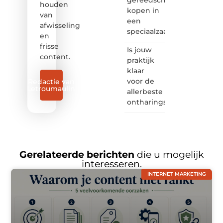
houden
kopen in
van
een
afwisseling
speciaalzaak
en
frisse
Is jouw
content.
praktijk
klaar
voor de
Redactie van
Letroumaulin
allerbeste
ontharingslaser?
Gerelateerde berichten
die u mogelijk
interesseren.
INTERNET MARKETING