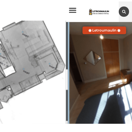
◉ Letroumaulin ◉