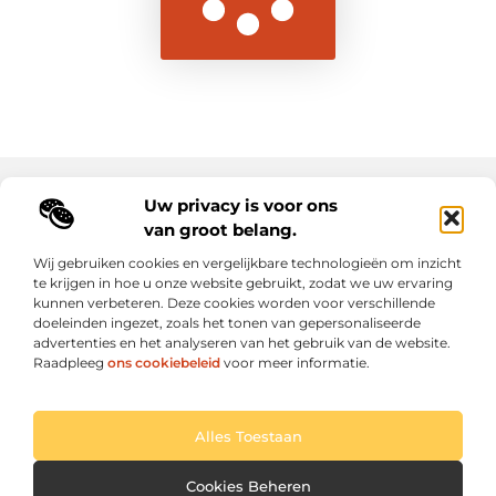
Uw privacy is voor ons
Main Links
van groot belang.
Goede backlinks: de sleutel tot duurzame SEO-resultaten
Hoe kan ik geld verdienen met mijn website? Ontdek alle slimme strategieën voor online inkomsten
Wij gebruiken cookies en vergelijkbare technologieën om inzicht
te krijgen in hoe u onze website gebruikt, zodat we uw ervaring
kunnen verbeteren. Deze cookies worden voor verschillende
Elke dag een sprankel inspiratie op letroumaulin.be
doeleinden ingezet, zoals het tonen van gepersonaliseerde
Praktisch, persoonlijk en positief.
advertenties en het analyseren van het gebruik van de website.
Raadpleeg
ons cookiebeleid
voor meer informatie.
Website index
Cookiebeleid (EU)
Alles Toestaan
@2025 All Right Reserved. Design by
www.letroumaulin.be
Cookies Beheren