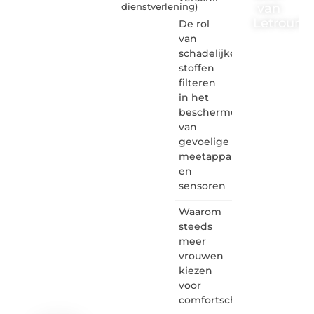
van
dienstverlening
)
Letrouma
De rol
van
Letroumaulin.
schadelijke
is dé
stoffen
plek
filteren
waar
in het
creativiteit,
schrijven
beschermen
en
van
lezen
gevoelige
samenkomen.
meetapparatuur
Heb je
en
een
sensoren
passie
voor
Waarom
bloggen,
verhalen
steeds
vertellen
meer
of
vrouwen
gewoon
kiezen
het
voor
ontdekken
comfortschoenen
van
inspirerende