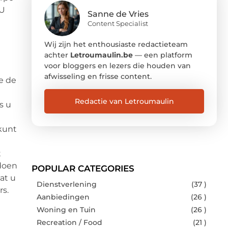
 U
Sanne de Vries
Content Specialist
Wij zijn het enthousiaste redactieteam
achter
Letroumaulin.be
— een platform
voor bloggers en lezers die houden van
afwisseling en frisse content.
e de
Redactie van Letroumaulin
s u
kunt
t
pdoen
POPULAR CATEGORIES
at u
Dienstverlening
(37 )
s.
Aanbiedingen
(26 )
Woning en Tuin
(26 )
Recreation / Food
(21 )