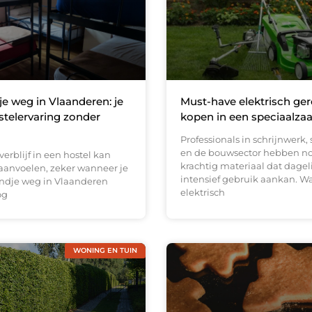
 weg in Vlaanderen: je
Must-have elektrisch ge
stelervaring zonder
kopen in een speciaalza
Professionals in schrijnwerk,
en de bouwsector hebben n
verblijf in een hostel kan
krachtig materiaal dat dagel
anvoelen, zeker wanneer je
intensief gebruik aankan. W
ndje weg in Vlaanderen
elektrisch
og
WONING EN TUIN