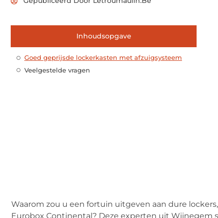
Gepubliceerd Door Letroumaulin.be
Inhoudsopgave
Goed geprijsde lockerkasten met afzuigsysteem
Veelgestelde vragen
Waarom zou u een fortuin uitgeven aan dure locker
Eurobox Continental? Deze experten uit Wijnegem s