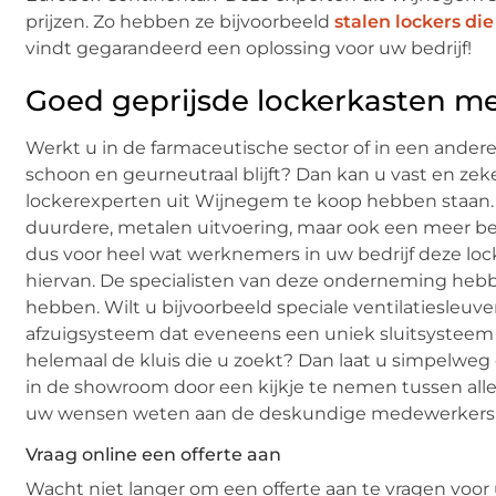
prijzen. Zo hebben ze bijvoorbeeld
stalen lockers di
vindt gegarandeerd een oplossing voor uw bedrijf!
Goed geprijsde lockerkasten m
Werkt u in de farmaceutische sector of in een andere
schoon en geurneutraal blijft? Dan kan u vast en ze
lockerexperten uit Wijnegem te koop hebben staan. De
duurdere, metalen uitvoering, maar ook een meer beta
dus voor heel wat werknemers in uw bedrijf deze locke
hiervan. De specialisten van deze onderneming hebb
hebben. Wilt u bijvoorbeeld speciale ventilatiesleuve
afzuigsysteem dat eveneens een uniek sluitsysteem he
helemaal de kluis die u zoekt? Dan laat u simpelweg
in de showroom door een kijkje te nemen tussen alle
uw wensen weten aan de deskundige medewerkers d
Vraag online een offerte aan
Wacht niet langer om een offerte aan te vragen voo