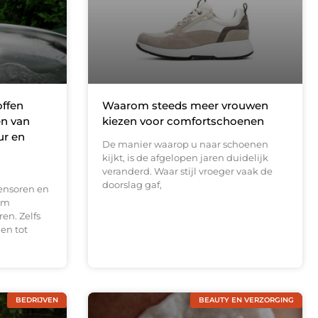
offen
Waarom steeds meer vrouwen
en van
kiezen voor comfortschoenen
ur en
De manier waarop u naar schoenen
kijkt, is de afgelopen jaren duidelijk
veranderd. Waar stijl vroeger vaak de
doorslag gaf,
ensoren en
om
en. Zelfs
en tot
BEDRIJVEN
BEAUTY EN VERZORGING