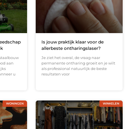
reedschap
Is jouw praktijk klaar voor de
ak
allerbeste ontharingslaser?
 staalbouw
Je ziet het overal, de vraag naar
ood aan
permanente ontharing groeit en je wilt
ijks
als professional natuurlijk de beste
anneer u
resultaten voor
WONINGEN
WINKELEN