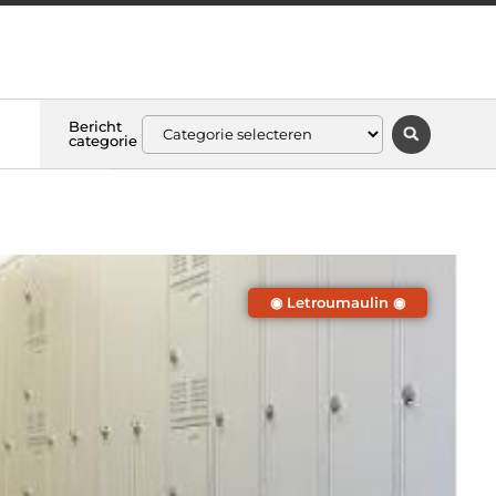
Bericht
categorie
◉ Letroumaulin ◉