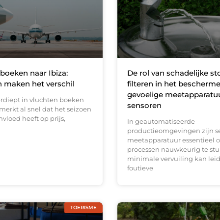
boeken naar Ibiza:
De rol van schadelijke st
 maken het verschil
filteren in het bescherm
gevoelige meetapparatu
erdiept in vluchten boeken
sensoren
 merkt al snel dat het seizoen
nvloed heeft op prijs,
In geautomatiseerde
productieomgevingen zijn s
meetapparatuur essentieel 
processen nauwkeurig te stur
minimale vervuiling kan leid
foutieve
TOERISME