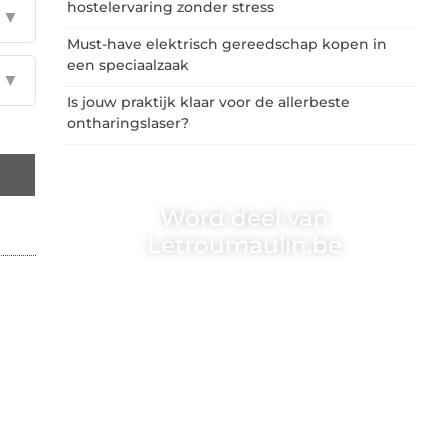
hostelervaring zonder stress
▼
Must-have elektrisch gereedschap kopen in
een speciaalzaak
▼
Is jouw praktijk klaar voor de allerbeste
ontharingslaser?
Word deel van
Letroumaulin.be
Letroumaulin.be is dé plek waar creativiteit,
schrijven en lezen samenkomen. Heb je een
passie voor bloggen, verhalen vertellen of
gewoon het ontdekken van inspirerende
content? Dan hoor jij bij ons!
❝
Samen maken we bloggen toegankelijk,
creatief en leuk voor iedereen
❞