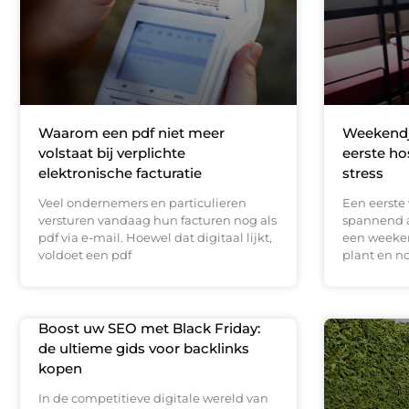
Waarom een pdf niet meer
Weekendje
volstaat bij verplichte
eerste ho
elektronische facturatie
stress
Veel ondernemers en particulieren
Een eerste 
versturen vandaag hun facturen nog als
spannend a
pdf via e-mail. Hoewel dat digitaal lijkt,
een weeke
voldoet een pdf
plant en n
Boost uw SEO met Black Friday:
de ultieme gids voor backlinks
kopen
In de competitieve digitale wereld van