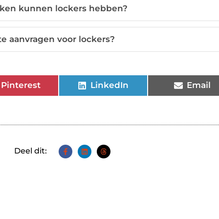
rken kunnen lockers hebben?
te aanvragen voor lockers?
Pinterest
LinkedIn
Email
Deel dit: