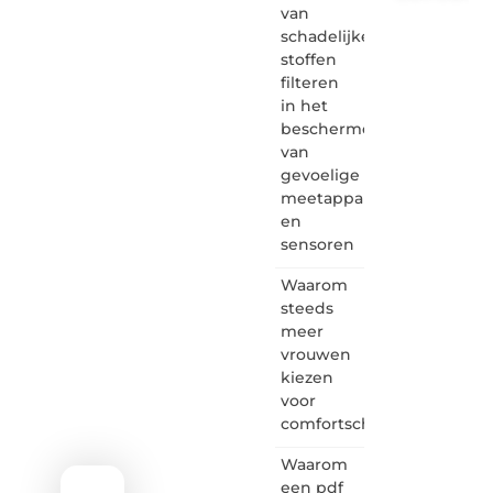
van
Letroumaulin.
schadelijke
is dé
stoffen
plek
filteren
waar
in het
creativiteit,
schrijven
beschermen
en
van
lezen
gevoelige
samenkomen.
meetapparatuur
Heb je
en
een
sensoren
passie
voor
Waarom
bloggen,
verhalen
steeds
vertellen
meer
of
vrouwen
gewoon
kiezen
het
voor
ontdekken
comfortschoenen
van
inspirerende
Waarom
content?
Dan
een pdf