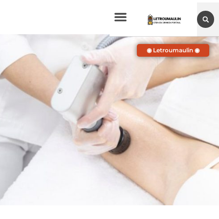
◉ Letroumaulin ◉