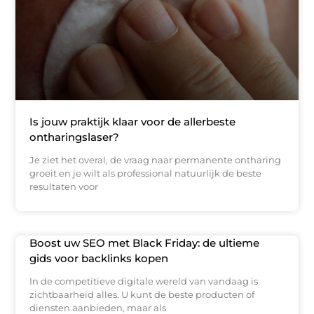
Is jouw praktijk klaar voor de allerbeste
ontharingslaser?
Je ziet het overal, de vraag naar permanente ontharing
groeit en je wilt als professional natuurlijk de beste
resultaten voor
Boost uw SEO met Black Friday: de ultieme
gids voor backlinks kopen
In de competitieve digitale wereld van vandaag is
zichtbaarheid alles. U kunt de beste producten of
diensten aanbieden, maar als