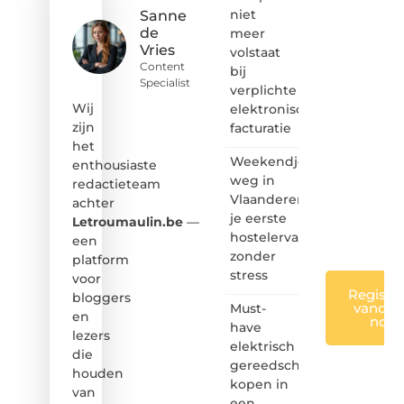
hoor jij
niet
Sanne
bij ons!
de
meer
Vries
volstaat
❝
Content
bij
Samen
Specialist
verplichte
maken
we
Wij
elektronische
bloggen
zijn
facturatie
toegankelijk,
het
creatief
Weekendje
enthousiaste
en
weg in
redactieteam
leuk
Vlaanderen:
achter
voor
je eerste
iedereen
Letroumaulin.be
—
❞
hostelervaring
een
zonder
platform
stress
voor
Registre
bloggers
vandaa
Must-
en
nog
have
lezers
elektrisch
die
gereedschap
houden
kopen in
van
een