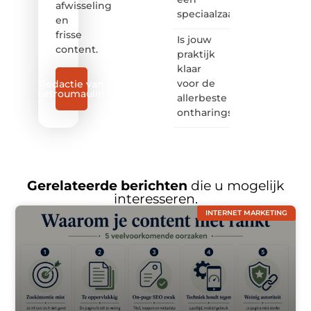
afwisseling
speciaalzaak
en
frisse
Is jouw
content.
praktijk
klaar
voor de
Redactie van
Letroumaulin
allerbeste
ontharingslaser?
Gerelateerde berichten
die u mogelijk
interesseren.
INTERNET MARKETING