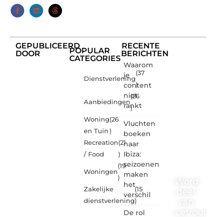
GEPUBLICEERD
RECENTE
POPULAR
DOOR
BERICHTEN
CATEGORIES
Waarom
(37
je
Dienstverlening
content
)
niet
(26
Aanbiedingen
rankt
)
Woning
(26
Vluchten
en Tuin
)
boeken
Recreation
(21
naar
Ibiza:
/ Food
)
seizoenen
(19
Woningen
maken
)
Word
het
Zakelijke
(15
deel
verschil
van
dienstverlening
)
Letrouma
De rol