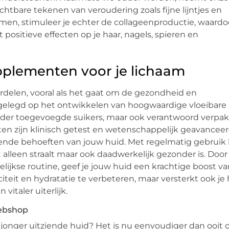
zichtbare tekenen van veroudering zoals fijne lijntjes en
emen, stimuleer je echter de collageenproductie, waardoo
t positieve effecten op je haar, nagels, spieren en
pplementen voor je lichaam
rdelen, vooral als het gaat om de gezondheid en
oegelegd op het ontwikkelen van hoogwaardige vloeibare
onder toegevoegde suikers, maar ook verantwoord verpak
ten zijn klinisch getest en wetenschappelijk geavanceer
pende behoeften van jouw huid. Met regelmatig gebruik
 alleen straalt maar ook daadwerkelijk gezonder is. Door
gelijkse routine, geef je jouw huid een krachtige boost v
iteit en hydratatie te verbeteren, maar versterkt ook je 
vitaler uiterlijk.
webshop
, jonger uitziende huid? Het is nu eenvoudiger dan ooit