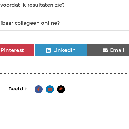
voordat ik resultaten zie?
eibaar collageen online?
Pinterest
LinkedIn
Email
Deel dit: