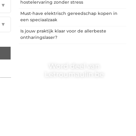
hostelervaring zonder stress
▼
Must-have elektrisch gereedschap kopen in
een speciaalzaak
▼
Is jouw praktijk klaar voor de allerbeste
ontharingslaser?
Word deel van
Letroumaulin.be
Letroumaulin.be is dé plek waar creativiteit,
schrijven en lezen samenkomen. Heb je een
passie voor bloggen, verhalen vertellen of
gewoon het ontdekken van inspirerende
content? Dan hoor jij bij ons!
❝
Samen maken we bloggen toegankelijk,
creatief en leuk voor iedereen
❞