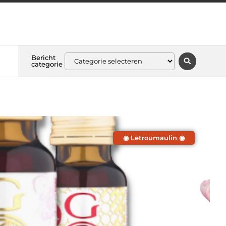
Bericht
categorie
◉ Letroumaulin ◉