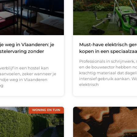
 weg in Vlaanderen: je
Must-have elektrisch ge
stelervaring zonder
kopen in een speciaalza
Professionals in schrijnwerk,
en de bouwsector hebben n
verblijf in een hostel kan
krachtig materiaal dat dagel
anvoelen, zeker wanneer je
intensief gebruik aankan. W
ndje weg in Vlaanderen
elektrisch
og
WONING EN TUIN