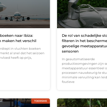
boeken naar Ibiza:
De rol van schadelijke st
 maken het verschil
filteren in het bescherm
gevoelige meetapparatu
erdiept in vluchten boeken
sensoren
 merkt al snel dat het seizoen
nvloed heeft op prijs,
In geautomatiseerde
productieomgevingen zijn s
meetapparatuur essentieel 
processen nauwkeurig te stur
minimale vervuiling kan leid
foutieve
TOERISME