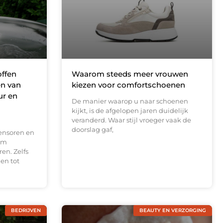
offen
Waarom steeds meer vrouwen
en van
kiezen voor comfortschoenen
ur en
De manier waarop u naar schoenen
kijkt, is de afgelopen jaren duidelijk
veranderd. Waar stijl vroeger vaak de
doorslag gaf,
ensoren en
om
en. Zelfs
en tot
BEDRIJVEN
BEAUTY EN VERZORGING