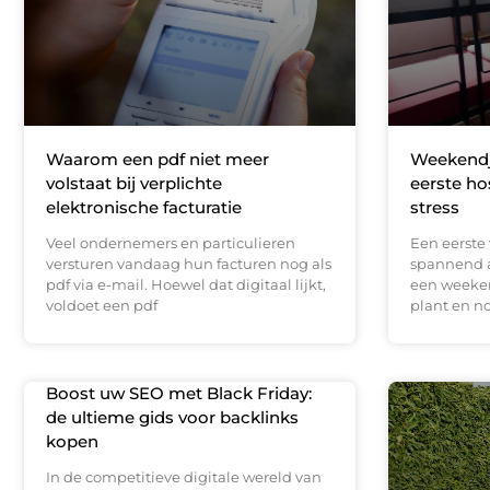
Waarom een pdf niet meer
Weekendje
volstaat bij verplichte
eerste ho
elektronische facturatie
stress
Veel ondernemers en particulieren
Een eerste 
versturen vandaag hun facturen nog als
spannend a
pdf via e-mail. Hoewel dat digitaal lijkt,
een weeke
voldoet een pdf
plant en n
Boost uw SEO met Black Friday:
de ultieme gids voor backlinks
kopen
In de competitieve digitale wereld van