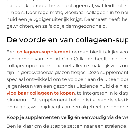
natuurlijke productie van collageen af, wat leidt tot 
rimpels. Door regelmatig vloeibaar collageen in te n
huid een jeugdiger uiterlijk krijgt. Daarnaast heeft he
gewrichten, en zelfs op je darmgezondheid.
De voordelen van collageen-su
Een
collageen-supplement
nemen biedt talrijke voo
schoonheid van je huid. Gold Collagen heeft zich t
collageenproducten die niet alleen smakelijk zijn z
zijn in gerecycleerde glazen flesjes. Deze supplemen
speciaal ontwikkeld om te voldoen aan de uiteenlo
je genieten van een gezonder uitziende huid die niet
vloeibaar collageen te kopen
, te integreren in je da
binnenuit. Dit supplement helpt niet alleen de elastic
en nagels, wat bijdraagt aan een algeheel gezonder en 
Koop je supplementen veilig én eenvoudig via de 
Ben je klaar om de stap te zetten naar een stralende