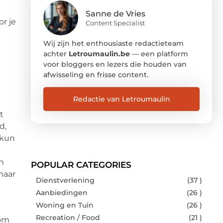
Sanne de Vries
r je
Content Specialist
Wij zijn het enthousiaste redactieteam
achter
Letroumaulin.be
— een platform
voor bloggers en lezers die houden van
afwisseling en frisse content.
Redactie van Letroumaulin
t
d,
 kun
an
POPULAR CATEGORIES
haar
Dienstverlening
(37 )
Aanbiedingen
(26 )
Woning en Tuin
(26 )
Recreation / Food
(21 )
 om