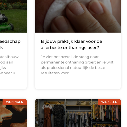
reedschap
Is jouw praktijk klaar voor de
ak
allerbeste ontharingslaser?
 staalbouw
Je ziet het overal, de vraag naar
ood aan
permanente ontharing groeit en je wilt
ijks
als professional natuurlijk de beste
anneer u
resultaten voor
WONINGEN
WINKELEN