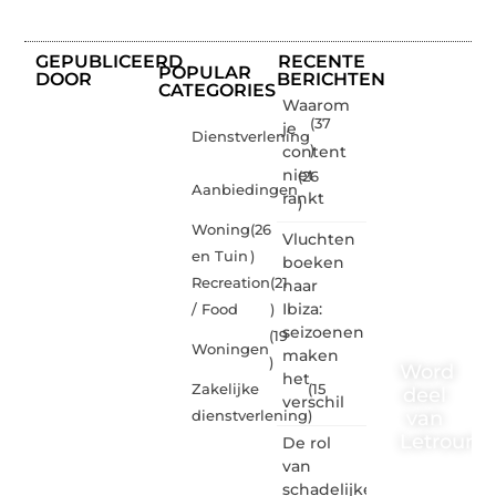
GEPUBLICEERD
RECENTE
POPULAR
DOOR
BERICHTEN
CATEGORIES
Waarom
(37
je
Dienstverlening
content
)
niet
(26
Aanbiedingen
rankt
)
Woning
(26
Vluchten
en Tuin
)
boeken
Recreation
(21
naar
Ibiza:
/ Food
)
seizoenen
(19
Woningen
maken
)
Word
het
Zakelijke
(15
deel
verschil
van
dienstverlening
)
Letrouma
De rol
van
Letroumaulin.
schadelijke