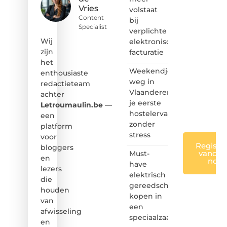
Vries
volstaat
❝
Content
bij
Samen
Specialist
verplichte
maken
we
Wij
elektronische
bloggen
zijn
facturatie
toegankelijk,
het
creatief
Weekendje
enthousiaste
en
weg in
redactieteam
leuk
Vlaanderen:
achter
voor
je eerste
iedereen
Letroumaulin.be
—
❞
hostelervaring
een
zonder
platform
stress
voor
Registre
bloggers
vandaa
Must-
en
nog
have
lezers
elektrisch
die
gereedschap
houden
kopen in
van
een
afwisseling
speciaalzaak
en