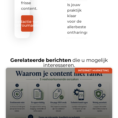
frisse
Is jouw
content.
praktijk
klaar
voor de
Redactie van
Letroumaulin
allerbeste
ontharingslaser?
Gerelateerde berichten
die u mogelijk
interesseren.
INTERNET MARKETING