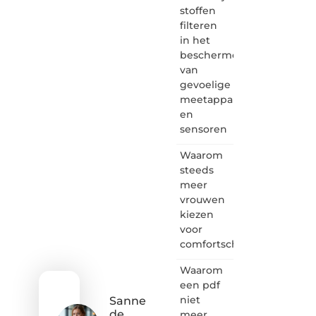
is dé
stoffen
plek
filteren
waar
in het
creativiteit,
schrijven
beschermen
en
van
lezen
gevoelige
samenkomen.
meetapparatuur
Heb je
en
een
sensoren
passie
voor
Waarom
bloggen,
verhalen
steeds
vertellen
meer
of
vrouwen
gewoon
kiezen
het
voor
ontdekken
comfortschoenen
van
inspirerende
Waarom
content?
Dan
een pdf
hoor jij
niet
Sanne
bij ons!
de
meer