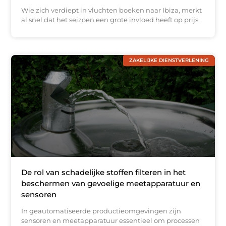
Wie zich verdiept in vluchten boeken naar Ibiza, merkt
al snel dat het seizoen een grote invloed heeft op prijs,
ZAKELIJKE DIENSTVERLENING
De rol van schadelijke stoffen filteren in het
beschermen van gevoelige meetapparatuur en
sensoren
In geautomatiseerde productieomgevingen zijn
sensoren en meetapparatuur essentieel om processen