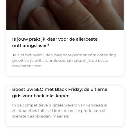
Is jouw praktijk klaar voor de allerbeste
ontharingslaser?
Je ziet het overal, de vraag naar permanente ontharing
groeit en je wilt als professional natuurlijk de beste
resultaten voor
Boost uw SEO met Black Friday: de ultieme
gids voor backlinks kopen
In de competitieve digitale wereld van vandaag is
zichtbaarheid alles. U kunt de beste producten of
diensten aanbieden, maar als