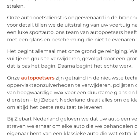
stralen.
Onze autopoetsdienst is ongeëvenaard in de branche
voor detail, tillen we de uitstraling van uw voertuig
een luxe sportauto, ons team van autopoetsers heef
met een glans en bescherming die niet te evenaren z
Het begint allemaal met onze grondige reiniging.
vuiltje en gruis te verwijderen, gevolgd door een g
dat is pas het begin. Daarna begint het echte werk.
Onze
autopoetsers
zijn getraind in de nieuwste tec
oppervlakteonzuiverheden te verwijderen, polijsten
van hoogwaardige wax voor een duurzame glans en 
diensten – bij Ziebart Nederland draait alles om de k
om altijd het beste resultaat te leveren.
Bij Ziebart Nederland geloven we dat uw auto een ver
streven we ernaar om elke auto die we behandelen de
eigenaar bent van een klassieke auto die wat extra l