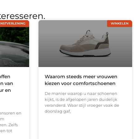
teresseren.
ENSTVERLENING
WINKELEN
offen
Waarom steeds meer vrouwen
en van
kiezen voor comfortschoenen
ur en
De manier waarop u naar schoenen
kijkt, is de afgelopen jaren duidelijk
veranderd. Waar stijl vroeger vaak de
doorslag gaf,
ensoren en
om
en. Zelfs
en tot