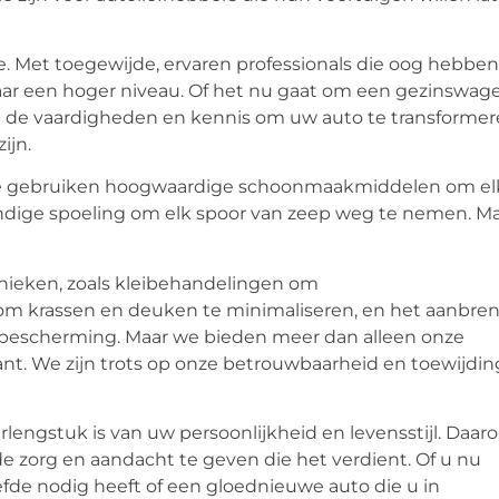
. Met toegewijde, ervaren professionals die oog hebben
 naar een hoger niveau. Of het nu gaat om een gezinswag
t de vaardigheden en kennis om uw auto te transforme
ijn.
 We gebruiken hoogwaardige schoonmaakmiddelen om el
rondige spoeling om elk spoor van zeep weg te nemen. M
hnieken, zoals kleibehandelingen om
 om krassen en deuken te minimaliseren, en het aanbre
bescherming. Maar we bieden meer dan alleen onze
lant. We zijn trots op onze betrouwbaarheid en toewijdin
lengstuk is van uw persoonlijkheid en levensstijl. Daar
 zorg en aandacht te geven die het verdient. Of u nu
iefde nodig heeft of een gloednieuwe auto die u in