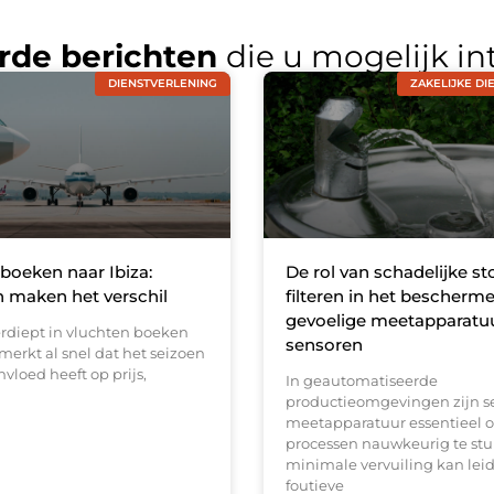
rde berichten
die u mogelijk in
DIENSTVERLENING
ZAKELIJKE DI
boeken naar Ibiza:
De rol van schadelijke st
 maken het verschil
filteren in het bescherm
gevoelige meetapparatu
erdiept in vluchten boeken
sensoren
 merkt al snel dat het seizoen
nvloed heeft op prijs,
In geautomatiseerde
productieomgevingen zijn s
meetapparatuur essentieel 
processen nauwkeurig te stur
minimale vervuiling kan leid
foutieve