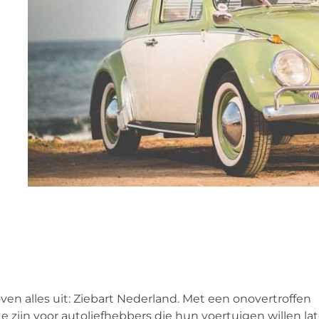
en alles uit: Ziebart Nederland. Met een onovertroffen
e zijn voor autoliefhebbers die hun voertuigen willen la