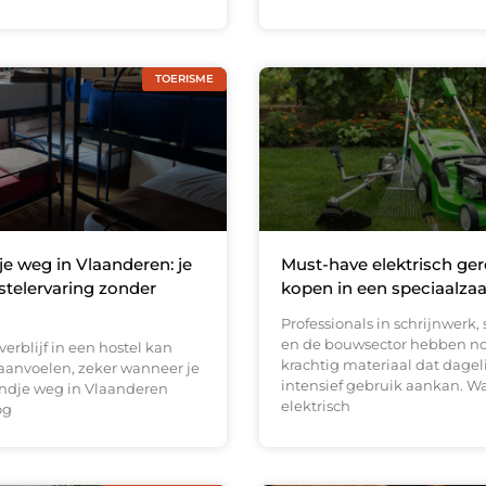
TOERISME
 weg in Vlaanderen: je
Must-have elektrisch ge
stelervaring zonder
kopen in een speciaalza
Professionals in schrijnwerk,
en de bouwsector hebben n
verblijf in een hostel kan
krachtig materiaal dat dagel
anvoelen, zeker wanneer je
intensief gebruik aankan. W
ndje weg in Vlaanderen
elektrisch
og