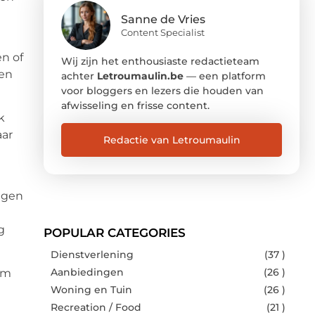
Sanne de Vries
Content Specialist
en of
Wij zijn het enthousiaste redactieteam
ren
achter
Letroumaulin.be
— een platform
voor bloggers en lezers die houden van
afwisseling en frisse content.
k
aar
Redactie van Letroumaulin
ngen
g
POPULAR CATEGORIES
Dienstverlening
(37 )
Aanbiedingen
(26 )
om
Woning en Tuin
(26 )
Recreation / Food
(21 )