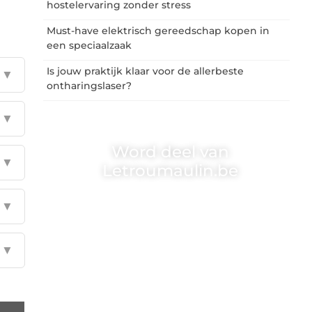
hostelervaring zonder stress
Must-have elektrisch gereedschap kopen in
een speciaalzaak
Is jouw praktijk klaar voor de allerbeste
▼
ontharingslaser?
▼
Word deel van
▼
Letroumaulin.be
Letroumaulin.be is dé plek waar creativiteit,
▼
schrijven en lezen samenkomen. Heb je een
passie voor bloggen, verhalen vertellen of
gewoon het ontdekken van inspirerende
▼
content? Dan hoor jij bij ons!
❝
Samen maken we bloggen toegankelijk,
creatief en leuk voor iedereen
❞