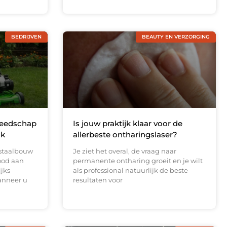
BEDRIJVEN
BEAUTY EN VERZORGING
reedschap
Is jouw praktijk klaar voor de
ak
allerbeste ontharingslaser?
 staalbouw
Je ziet het overal, de vraag naar
ood aan
permanente ontharing groeit en je wilt
ijks
als professional natuurlijk de beste
anneer u
resultaten voor