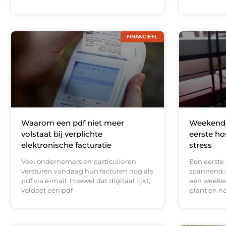
FINANCIEEL
Waarom een pdf niet meer
Weekendje
volstaat bij verplichte
eerste ho
elektronische facturatie
stress
Veel ondernemers en particulieren
Een eerste 
versturen vandaag hun facturen nog als
spannend a
pdf via e-mail. Hoewel dat digitaal lijkt,
een weeke
voldoet een pdf
plant en n