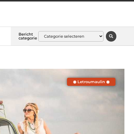
Bericht
categorie
◉ Letroumaulin ◉