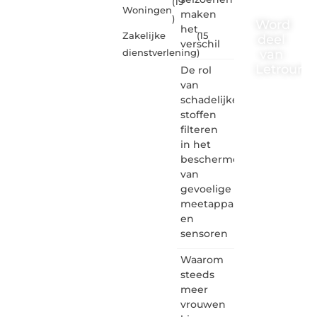
(19
Woningen
maken
)
Word
het
Zakelijke
(15
deel
verschil
van
dienstverlening
)
Letrouma
De rol
van
Letroumaulin.
schadelijke
is dé
stoffen
plek
filteren
waar
in het
creativiteit,
schrijven
beschermen
en
van
lezen
gevoelige
samenkomen.
meetapparatuur
Heb je
en
een
sensoren
passie
voor
Waarom
bloggen,
verhalen
steeds
vertellen
meer
of
vrouwen
gewoon