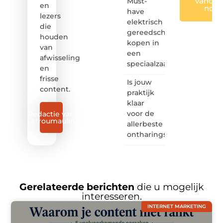
vandaa
Must-
en
nog
have
lezers
elektrisch
die
gereedschap
houden
kopen in
van
een
afwisseling
speciaalzaak
en
frisse
Is jouw
content.
praktijk
klaar
voor de
Redactie van
Letroumaulin
allerbeste
ontharingslaser?
Gerelateerde berichten
die u mogelijk
interesseren.
INTERNET MARKETING