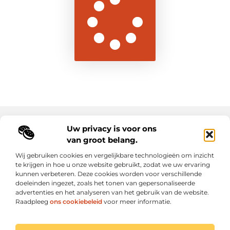
Uw privacy is voor ons
Main Links
van groot belang.
Goede backlinks: de sleutel tot duurzame SEO-resultaten
Hoe kan ik geld verdienen met mijn website? Ontdek alle slimme strategieën voor online inkomsten
Wij gebruiken cookies en vergelijkbare technologieën om inzicht
te krijgen in hoe u onze website gebruikt, zodat we uw ervaring
kunnen verbeteren. Deze cookies worden voor verschillende
Elke dag een sprankel inspiratie op letroumaulin.be
doeleinden ingezet, zoals het tonen van gepersonaliseerde
Praktisch, persoonlijk en positief.
advertenties en het analyseren van het gebruik van de website.
Raadpleeg
ons cookiebeleid
voor meer informatie.
Website index
Cookiebeleid (EU)