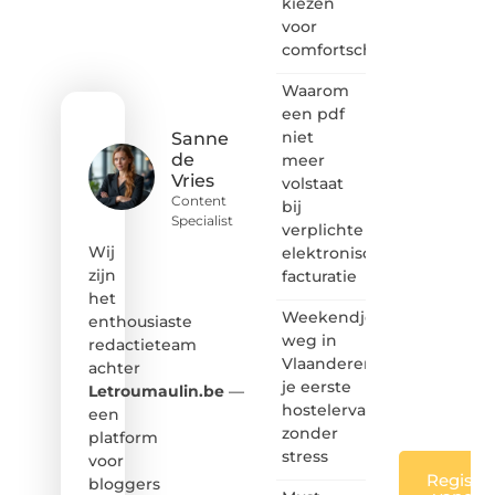
kiezen
het
voor
ontdekken
comfortschoenen
van
inspirerende
Waarom
content?
Dan
een pdf
hoor jij
niet
Sanne
bij ons!
de
meer
Vries
volstaat
❝
Content
bij
Samen
Specialist
verplichte
maken
we
Wij
elektronische
bloggen
zijn
facturatie
toegankelijk,
het
creatief
Weekendje
enthousiaste
en
weg in
redactieteam
leuk
Vlaanderen:
achter
voor
je eerste
iedereen
Letroumaulin.be
—
❞
hostelervaring
een
zonder
platform
stress
voor
Registre
bloggers