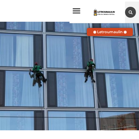
◉ Letroumaulin ◉