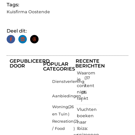
Tags:
Kuisfirma Oostende
Deel dit:
GEPUBLICEERD
RECENTE
POPULAR
DOOR
BERICHTEN
CATEGORIES
Waarom
(37
je
Dienstverlening
content
)
niet
(26
Aanbiedingen
rankt
)
Woning
(26
Vluchten
en Tuin
)
boeken
Recreation
(21
naar
Ibiza:
/ Food
)
seizoenen