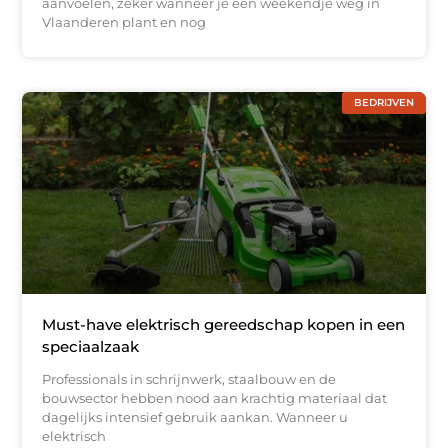
aanvoelen, zeker wanneer je een weekendje weg in
Vlaanderen plant en nog
BEDRIJVEN
Must-have elektrisch gereedschap kopen in een
speciaalzaak
Professionals in schrijnwerk, staalbouw en de
bouwsector hebben nood aan krachtig materiaal dat
dagelijks intensief gebruik aankan. Wanneer u
elektrisch