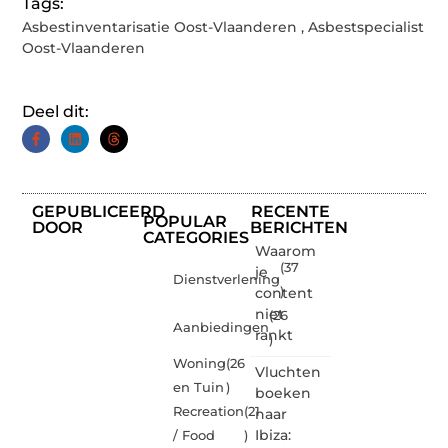
Tags:
Asbestinventarisatie Oost-Vlaanderen
,
Asbestspecialist
Oost-Vlaanderen
Deel dit:
GEPUBLICEERD
RECENTE
POPULAR
DOOR
BERICHTEN
CATEGORIES
Waarom
(37
je
Dienstverlening
content
)
niet
(26
Aanbiedingen
rankt
)
Woning
(26
Vluchten
en Tuin
)
boeken
Recreation
(21
naar
Ibiza:
/ Food
)