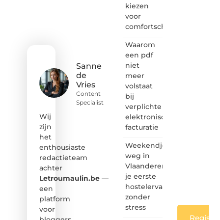
kiezen
het
voor
ontdekken
comfortschoenen
van
inspirerende
Waarom
content?
Dan
een pdf
hoor jij
niet
Sanne
bij ons!
de
meer
Vries
volstaat
❝
Content
bij
Samen
Specialist
verplichte
maken
we
Wij
elektronische
bloggen
zijn
facturatie
toegankelijk,
het
creatief
Weekendje
enthousiaste
en
weg in
redactieteam
leuk
Vlaanderen:
achter
voor
je eerste
iedereen
Letroumaulin.be
—
❞
hostelervaring
een
zonder
platform
stress
voor
Registre
bloggers