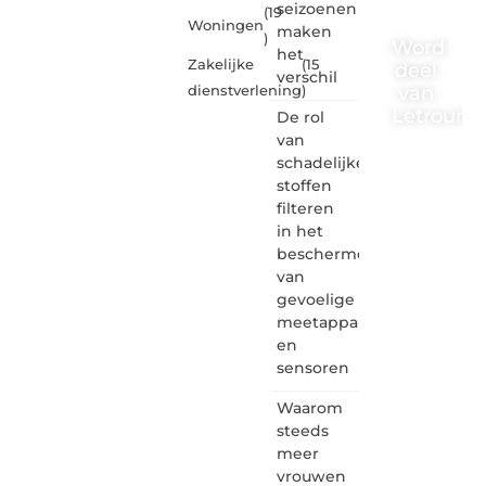
seizoenen
(19
Woningen
maken
)
Word
het
Zakelijke
(15
deel
verschil
van
dienstverlening
)
Letrouma
De rol
van
Letroumaulin.
schadelijke
is dé
stoffen
plek
filteren
waar
in het
creativiteit,
schrijven
beschermen
en
van
lezen
gevoelige
samenkomen.
meetapparatuur
Heb je
en
een
sensoren
passie
voor
Waarom
bloggen,
verhalen
steeds
vertellen
meer
of
vrouwen
gewoon