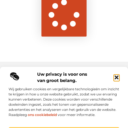
Uw privacy is voor ons
Main Links
van groot belang.
Goede backlinks: de sleutel tot duurzame SEO-resultaten
Hoe kan ik geld verdienen met mijn website? Ontdek alle slimme strategieën voor online inkomsten
Wij gebruiken cookies en vergelijkbare technologieën om inzicht
te krijgen in hoe u onze website gebruikt, zodat we uw ervaring
kunnen verbeteren. Deze cookies worden voor verschillende
Elke dag een sprankel inspiratie op letroumaulin.be
doeleinden ingezet, zoals het tonen van gepersonaliseerde
Praktisch, persoonlijk en positief.
advertenties en het analyseren van het gebruik van de website.
Raadpleeg
ons cookiebeleid
voor meer informatie.
Website index
Cookiebeleid (EU)