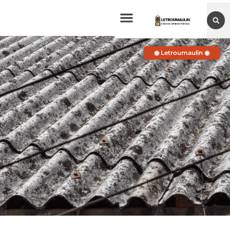
◉ Letroumaulin ◉