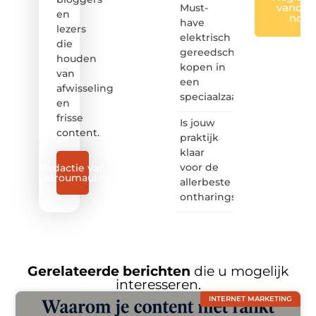
vandaa
Must-
en
nog
have
lezers
elektrisch
die
gereedschap
houden
kopen in
van
een
afwisseling
speciaalzaak
en
frisse
Is jouw
content.
praktijk
klaar
voor de
Redactie van
Letroumaulin
allerbeste
ontharingslaser?
Gerelateerde berichten
die u mogelijk
interesseren.
INTERNET MARKETING