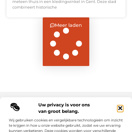
meteen thuis in een kledingwinkel in Gent. Deze stad
combineert historische
Meer laden
Uw privacy is voor ons
Main Links
van groot belang.
Goede backlinks: de sleutel tot duurzame SEO-resultaten
Hoe kan ik geld verdienen met mijn website? Ontdek alle slimme strategieën voor online inkomsten
Wij gebruiken cookies en vergelijkbare technologieën om inzicht
te krijgen in hoe u onze website gebruikt, zodat we uw ervaring
kunnen verbeteren. Deze cookies worden voor verschillende