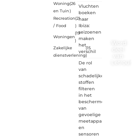
Woning
(26
Vluchten
en Tuin
)
boeken
Recreation
(21
naar
Ibiza:
/ Food
)
seizoenen
(19
Woningen
maken
)
Word
het
Zakelijke
(15
deel
verschil
van
dienstverlening
)
Letrouma
De rol
van
Letroumaulin.
schadelijke
is dé
stoffen
plek
filteren
waar
in het
creativiteit,
schrijven
beschermen
en
van
lezen
gevoelige
samenkomen.
meetapparatuur
Heb je
en
een
sensoren
passie