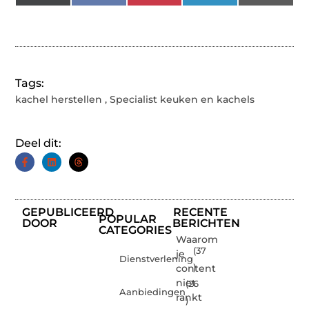
(Twitter)
Tags:
kachel herstellen
,
Specialist keuken en kachels
Deel dit:
GEPUBLICEERD
RECENTE
POPULAR
DOOR
BERICHTEN
CATEGORIES
Waarom
(37
je
Dienstverlening
content
)
niet
(26
Aanbiedingen
rankt
)