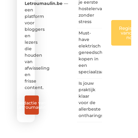
je eerste
iedereen
Letroumaulin.be
—
❞
hostelervaring
een
zonder
platform
stress
voor
Registre
bloggers
vandaa
Must-
en
nog
have
lezers
elektrisch
die
gereedschap
houden
kopen in
van
een
afwisseling
speciaalzaak
en
frisse
Is jouw
content.
praktijk
klaar
voor de
Redactie van
Letroumaulin
allerbeste
ontharingslaser?