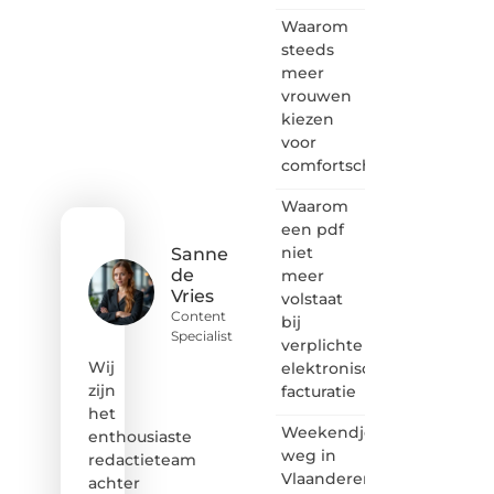
voor
Waarom
bloggen,
verhalen
steeds
vertellen
meer
of
vrouwen
gewoon
kiezen
het
voor
ontdekken
comfortschoenen
van
inspirerende
Waarom
content?
Dan
een pdf
hoor jij
niet
Sanne
bij ons!
de
meer
Vries
volstaat
❝
Content
bij
Samen
Specialist
verplichte
maken
we
Wij
elektronische
bloggen
zijn
facturatie
toegankelijk,
het
creatief
Weekendje
enthousiaste
en
weg in
redactieteam
leuk
Vlaanderen:
achter
voor