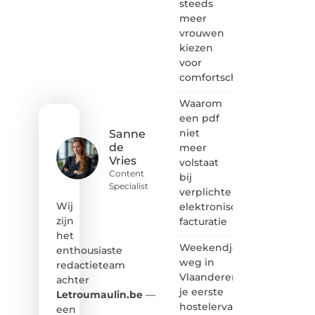
verhalen
steeds
vertellen
meer
of
vrouwen
gewoon
kiezen
het
voor
ontdekken
comfortschoenen
van
inspirerende
Waarom
content?
Dan
een pdf
hoor jij
niet
Sanne
bij ons!
de
meer
Vries
volstaat
❝
Content
bij
Samen
Specialist
verplichte
maken
we
Wij
elektronische
bloggen
zijn
facturatie
toegankelijk,
het
creatief
Weekendje
enthousiaste
en
weg in
redactieteam
leuk
Vlaanderen:
achter
voor
je eerste
iedereen
Letroumaulin.be
—
❞
hostelervaring
een