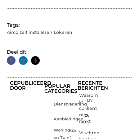
Tags:
Airco zelf installeren Lokeren
Deel dit:
GEPUBLICEERD
RECENTE
POPULAR
DOOR
BERICHTEN
CATEGORIES
Waarom
(37
je
Dienstverlening
content
)
niet
(26
Aanbiedingen
rankt
)
Woning
(26
Vluchten
en Tuin
)