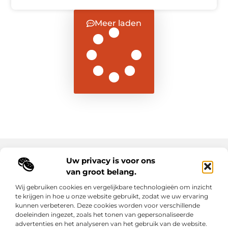
Meer laden
Uw privacy is voor ons
Main Links
van groot belang.
Goede backlinks: de sleutel tot duurzame SEO-resultaten
Hoe kan ik geld verdienen met mijn website? Ontdek alle slimme strategieën voor online inkomsten
Wij gebruiken cookies en vergelijkbare technologieën om inzicht
te krijgen in hoe u onze website gebruikt, zodat we uw ervaring
kunnen verbeteren. Deze cookies worden voor verschillende
Elke dag een sprankel inspiratie op letroumaulin.be
doeleinden ingezet, zoals het tonen van gepersonaliseerde
Praktisch, persoonlijk en positief.
advertenties en het analyseren van het gebruik van de website.