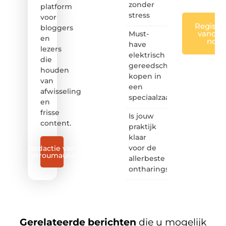
zonder
platform
stress
voor
Registre
bloggers
vandaa
Must-
en
nog
have
lezers
elektrisch
die
gereedschap
houden
kopen in
van
een
afwisseling
speciaalzaak
en
frisse
Is jouw
content.
praktijk
klaar
voor de
Redactie van
Letroumaulin
allerbeste
ontharingslaser?
Gerelateerde berichten
die u mogelijk