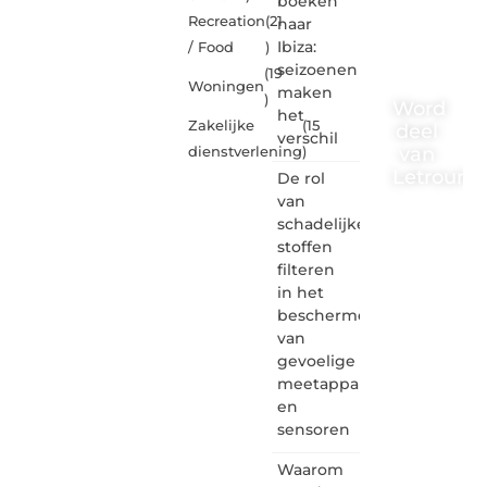
boeken
Recreation
(21
naar
Ibiza:
/ Food
)
seizoenen
(19
Woningen
maken
)
Word
het
Zakelijke
(15
deel
verschil
van
dienstverlening
)
Letrouma
De rol
van
Letroumaulin.
schadelijke
is dé
stoffen
plek
filteren
waar
in het
creativiteit,
schrijven
beschermen
en
van
lezen
gevoelige
samenkomen.
meetapparatuur
Heb je
en
een
sensoren
passie
voor
Waarom
bloggen,