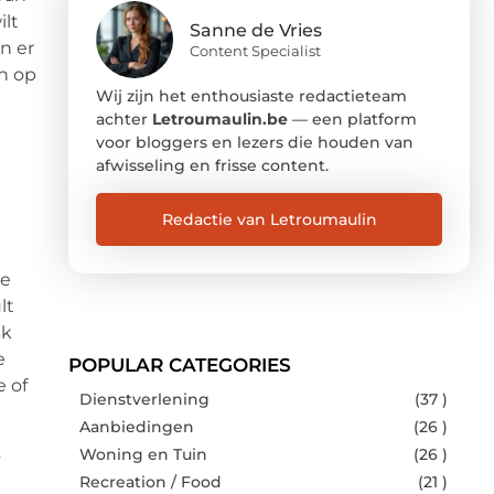
ilt
Sanne de Vries
n er
Content Specialist
n op
Wij zijn het enthousiaste redactieteam
achter
Letroumaulin.be
— een platform
voor bloggers en lezers die houden van
afwisseling en frisse content.
Redactie van Letroumaulin
je
lt
uk
e
POPULAR CATEGORIES
e of
Dienstverlening
(37 )
Aanbiedingen
(26 )
Woning en Tuin
(26 )
Recreation / Food
(21 )