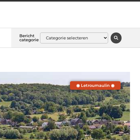
Bericht
categorie
◉ Letroumaulin ◉