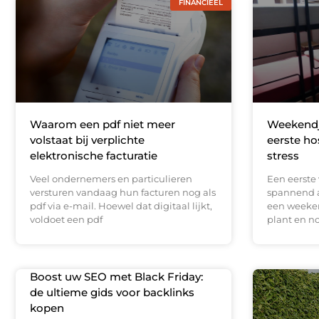
FINANCIEEL
Waarom een pdf niet meer
Weekendje
volstaat bij verplichte
eerste ho
elektronische facturatie
stress
Veel ondernemers en particulieren
Een eerste 
versturen vandaag hun facturen nog als
spannend a
pdf via e-mail. Hoewel dat digitaal lijkt,
een weeke
voldoet een pdf
plant en n
Boost uw SEO met Black Friday:
de ultieme gids voor backlinks
kopen