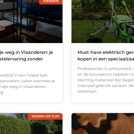
TOERISME
 weg in Vlaanderen: je
Must-have elektrisch ge
stelervaring zonder
kopen in een speciaalza
Professionals in schrijnwerk,
en de bouwsector hebben n
verblijf in een hostel kan
krachtig materiaal dat dagel
anvoelen, zeker wanneer je
intensief gebruik aankan. W
ndje weg in Vlaanderen
elektrisch
og
WONING EN TUIN