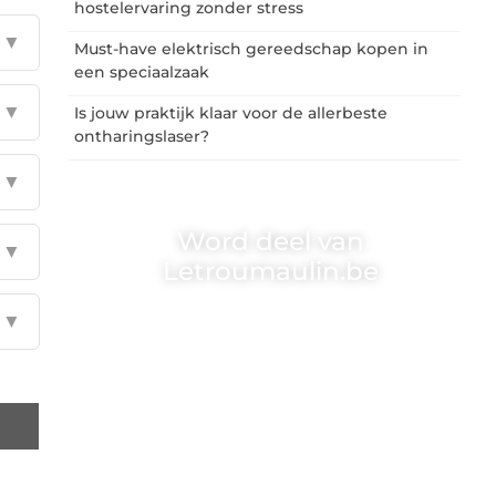
hostelervaring zonder stress
▼
Must-have elektrisch gereedschap kopen in
een speciaalzaak
▼
Is jouw praktijk klaar voor de allerbeste
ontharingslaser?
▼
Word deel van
▼
Letroumaulin.be
Letroumaulin.be is dé plek waar creativiteit,
▼
schrijven en lezen samenkomen. Heb je een
passie voor bloggen, verhalen vertellen of
gewoon het ontdekken van inspirerende
content? Dan hoor jij bij ons!
❝
Samen maken we bloggen toegankelijk,
creatief en leuk voor iedereen
❞