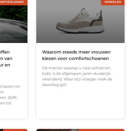
ENSTVERLENING
WINKELEN
offen
Waarom steeds meer vrouwen
en van
kiezen voor comfortschoenen
ur en
De manier waarop u naar schoenen
kijkt, is de afgelopen jaren duidelijk
veranderd. Waar stijl vroeger vaak de
doorslag gaf,
ensoren en
om
en. Zelfs
en tot