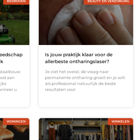
BEDRIJVEN
BEAUTY EN VERZORGING
reedschap
Is jouw praktijk klaar voor de
ak
allerbeste ontharingslaser?
 staalbouw
Je ziet het overal, de vraag naar
ood aan
permanente ontharing groeit en je wilt
ijks
als professional natuurlijk de beste
anneer u
resultaten voor
WONINGEN
WINKELEN