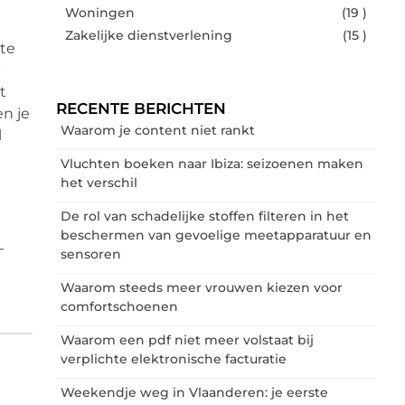
Woningen
(19 )
Zakelijke dienstverlening
(15 )
 te
p
t
RECENTE BERICHTEN
en je
Waarom je content niet rankt
l
Vluchten boeken naar Ibiza: seizoenen maken
het verschil
De rol van schadelijke stoffen filteren in het
beschermen van gevoelige meetapparatuur en
-
sensoren
Waarom steeds meer vrouwen kiezen voor
comfortschoenen
Waarom een pdf niet meer volstaat bij
verplichte elektronische facturatie
Weekendje weg in Vlaanderen: je eerste