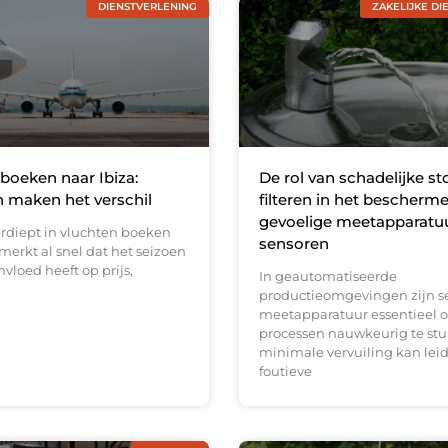
DIENSTVERLENING
ZAKELIJKE DI
boeken naar Ibiza:
De rol van schadelijke st
 maken het verschil
filteren in het bescherm
gevoelige meetapparatu
erdiept in vluchten boeken
sensoren
 merkt al snel dat het seizoen
nvloed heeft op prijs,
In geautomatiseerde
productieomgevingen zijn s
meetapparatuur essentieel 
processen nauwkeurig te stur
minimale vervuiling kan leid
foutieve