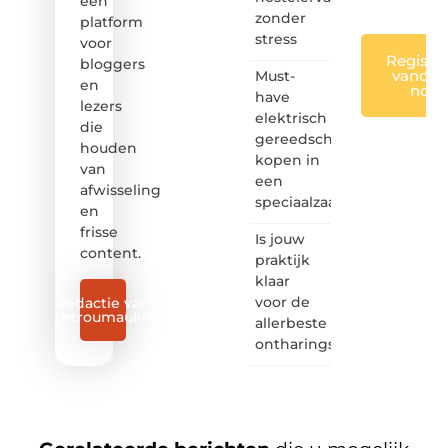
een
zonder
platform
stress
voor
Registre
bloggers
vandaa
Must-
en
nog
have
lezers
elektrisch
die
gereedschap
houden
kopen in
van
een
afwisseling
speciaalzaak
en
frisse
Is jouw
content.
praktijk
klaar
voor de
Redactie van
Letroumaulin
allerbeste
ontharingslaser?