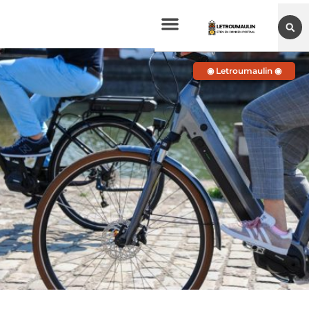
◉ Letroumaulin ◉