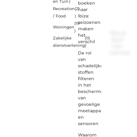
en Tuin
)
boeken
Recreation
(21
naar
Ibiza:
/ Food
)
seizoenen
(19
Woningen
maken
)
Word
het
Zakelijke
(15
deel
verschil
van
dienstverlening
)
Letrouma
De rol
van
Letroumaulin.
schadelijke
is dé
stoffen
plek
filteren
waar
in het
creativiteit,
schrijven
beschermen
en
van
lezen
gevoelige
samenkomen.
meetapparatuur
Heb je
en
een
sensoren
passie
voor
Waarom
bloggen,