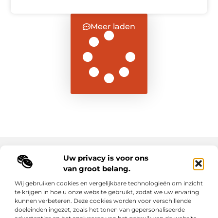
Meer laden
Uw privacy is voor ons
Main Links
van groot belang.
Goede backlinks: de sleutel tot duurzame SEO-resultaten
Hoe kan ik geld verdienen met mijn website? Ontdek alle slimme strategieën voor online inkomsten
Wij gebruiken cookies en vergelijkbare technologieën om inzicht
te krijgen in hoe u onze website gebruikt, zodat we uw ervaring
kunnen verbeteren. Deze cookies worden voor verschillende
Elke dag een sprankel inspiratie op letroumaulin.be
doeleinden ingezet, zoals het tonen van gepersonaliseerde
Praktisch, persoonlijk en positief.