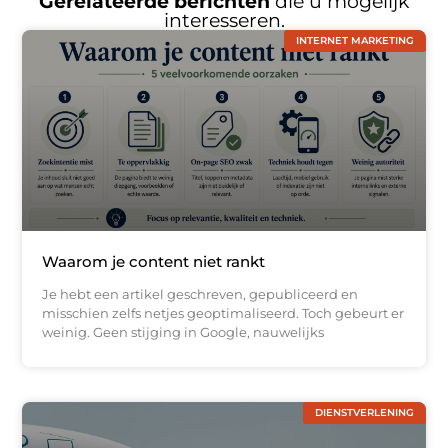
Gerelateerde berichten
die u mogelijk
interesseren.
INTERNET MARKETING
Waarom je content niet rankt
Je hebt een artikel geschreven, gepubliceerd en
misschien zelfs netjes geoptimaliseerd. Toch gebeurt er
weinig. Geen stijging in Google, nauwelijks
DIENSTVERLENING