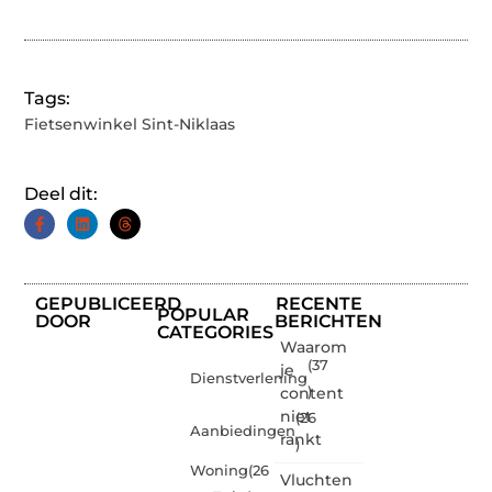
Tags:
Fietsenwinkel Sint-Niklaas
Deel dit:
GEPUBLICEERD
RECENTE
POPULAR
DOOR
BERICHTEN
CATEGORIES
Waarom
(37
je
Dienstverlening
content
)
niet
(26
Aanbiedingen
rankt
)
Woning
(26
Vluchten