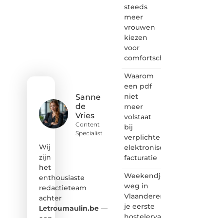
verhalen
steeds
vertellen
meer
of
vrouwen
gewoon
kiezen
het
voor
ontdekken
comfortschoenen
van
inspirerende
Waarom
content?
Dan
een pdf
hoor jij
niet
Sanne
bij ons!
de
meer
Vries
volstaat
❝
Content
bij
Samen
Specialist
verplichte
maken
we
Wij
elektronische
bloggen
zijn
facturatie
toegankelijk,
het
creatief
Weekendje
enthousiaste
en
weg in
redactieteam
leuk
Vlaanderen:
achter
voor
je eerste
iedereen
Letroumaulin.be
—
❞
hostelervaring