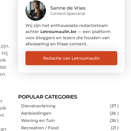
Sanne de Vries
Content Specialist
Wij zijn het enthousiaste redactieteam
achter
Letroumaulin.be
— een platform
voor bloggers en lezers die houden van
afwisseling en frisse content.
zijn.
 Hij
Redactie van Letroumaulin
elk
dat
en.
POPULAR CATEGORIES
er
Dienstverlening
(37 )
elk
Aanbiedingen
(26 )
kt
Woning en Tuin
(26 )
Recreation / Food
(21 )
dan