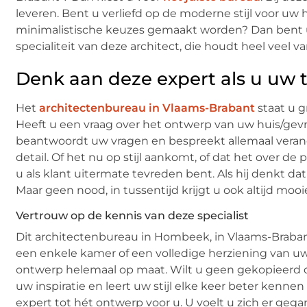
leveren. Bent u verliefd op de moderne stijl voor uw h
minimalistische keuzes gemaakt worden? Dan bent u b
specialiteit van deze architect, die houdt heel veel v
Denk aan deze expert als u uw 
Het
architectenbureau in Vlaams-Brabant
staat u g
Heeft u een vraag over het ontwerp van uw huis/gevra
beantwoordt uw vragen en bespreekt allemaal verander
detail. Of het nu op stijl aankomt, of dat het over de 
u als klant uitermate tevreden bent. Als hij denkt dat 
Maar geen nood, in tussentijd krijgt u ook altijd moo
Vertrouw op de kennis van deze specialist
Dit architectenbureau in Hombeek, in Vlaams-Brabant
een enkele kamer of een volledige herziening van uw int
ontwerp helemaal op maat. Wilt u geen gekopieerd on
uw inspiratie en leert uw stijl elke keer beter kenne
expert tot hét ontwerp voor u. U voelt u zich er gegar