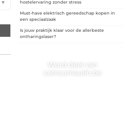
▼
hostelervaring zonder stress
Must-have elektrisch gereedschap kopen in
een speciaalzaak
Is jouw praktijk klaar voor de allerbeste
ontharingslaser?
Word deel van
Letroumaulin.be
Letroumaulin.be is dé plek waar creativiteit,
schrijven en lezen samenkomen. Heb je een
passie voor bloggen, verhalen vertellen of
gewoon het ontdekken van inspirerende
content? Dan hoor jij bij ons!
❝
Samen maken we bloggen toegankelijk,
creatief en leuk voor iedereen
❞