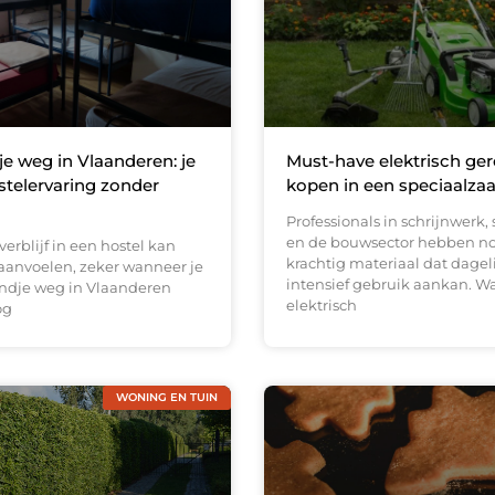
 weg in Vlaanderen: je
Must-have elektrisch ge
stelervaring zonder
kopen in een speciaalza
Professionals in schrijnwerk,
en de bouwsector hebben n
verblijf in een hostel kan
krachtig materiaal dat dagel
anvoelen, zeker wanneer je
intensief gebruik aankan. W
ndje weg in Vlaanderen
elektrisch
og
WONING EN TUIN