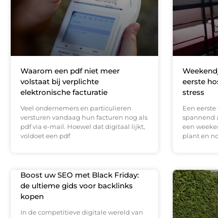
Waarom een pdf niet meer
Weekendje
volstaat bij verplichte
eerste ho
elektronische facturatie
stress
Veel ondernemers en particulieren
Een eerste 
versturen vandaag hun facturen nog als
spannend a
pdf via e-mail. Hoewel dat digitaal lijkt,
een weeke
voldoet een pdf
plant en n
Boost uw SEO met Black Friday:
de ultieme gids voor backlinks
kopen
In de competitieve digitale wereld van