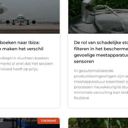
boeken naar Ibiza:
De rol van schadelijke st
 maken het verschil
filteren in het bescherm
gevoelige meetapparatu
erdiept in vluchten boeken
sensoren
 merkt al snel dat het seizoen
nvloed heeft op prijs,
In geautomatiseerde
productieomgevingen zijn s
meetapparatuur essentieel 
processen nauwkeurig te stur
minimale vervuiling kan leid
foutieve
TOERISME