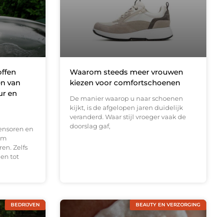
offen
Waarom steeds meer vrouwen
en van
kiezen voor comfortschoenen
ur en
De manier waarop u naar schoenen
kijkt, is de afgelopen jaren duidelijk
veranderd. Waar stijl vroeger vaak de
doorslag gaf,
ensoren en
om
en. Zelfs
en tot
BEDRIJVEN
BEAUTY EN VERZORGING