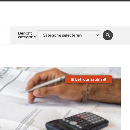
Bericht
categorie
◉ Letroumaulin ◉