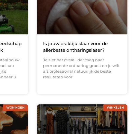
reedschap
Is jouw praktijk klaar voor de
ak
allerbeste ontharingslaser?
 staalbouw
Je ziet het overal, de vraag naar
ood aan
permanente ontharing groeit en je wilt
ijks
als professional natuurlijk de beste
anneer u
resultaten voor
WONINGEN
WINKELEN