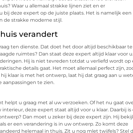
uis? Waar u allemaal strakke lijnen ziet en er
ij deze expert op de juiste plaats. Het is namelijk een
an de strakke moderne stijl.
thuis verandert
raag ten dienste. Dat doet het door altijd beschikbaar te 
agde ruimtes? Dan staat deze expert altijd klaar voor u.
ingen. Hij is niet tevreden totdat u verliefd wordt op 
praktische details gaat. Het moet allemaal perfect zijn, zo
hij klaar is met het ontwerp, laat hij dat graag aan u wet
ie aanpassingen te zien.
 helpt u graag met al uw verzoeken. Of het nu gaat ov
erieur, deze expert staat altijd voor u klaar. Daarbij is 
twerp? Dan moet u zeker bij deze expert zijn. Hij bekij
n als er een verandering is in uw ontwerp. Zo komt deze
andeerd helemaal in thuis. Zit u nog mlet twijfels? Stel 