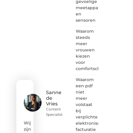
gevoelige
samenkomen.
meetapparatuur
Heb je
en
een
sensoren
passie
voor
Waarom
bloggen,
verhalen
steeds
vertellen
meer
of
vrouwen
gewoon
kiezen
het
voor
ontdekken
comfortschoenen
van
inspirerende
Waarom
content?
Dan
een pdf
hoor jij
niet
Sanne
bij ons!
de
meer
Vries
volstaat
❝
Content
bij
Samen
Specialist
verplichte
maken
we
Wij
elektronische
bloggen
zijn
facturatie
toegankelijk,