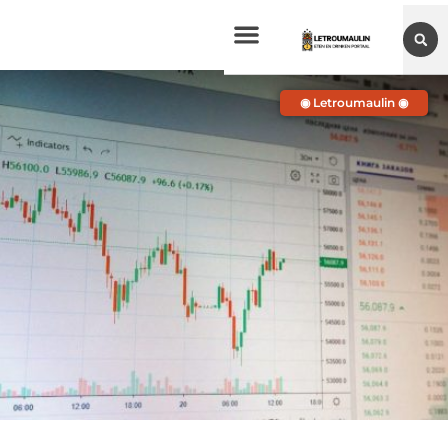
◉ Letroumaulin ◉