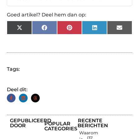
Goed artikel? Deel hem dan op:
X
Facebook
Pinterest
LinkedIn
Email
(Twitter)
Tags:
Deel dit:
GEPUBLICEERD
RECENTE
POPULAR
DOOR
BERICHTEN
CATEGORIES
Waarom
(37