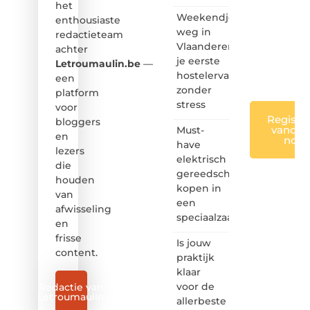
het
creatief
Weekendje
enthousiaste
en
weg in
redactieteam
leuk
Vlaanderen:
achter
voor
je eerste
iedereen
Letroumaulin.be
—
❞
hostelervaring
een
zonder
platform
stress
voor
Registre
bloggers
vandaa
Must-
en
nog
have
lezers
elektrisch
die
gereedschap
houden
kopen in
van
een
afwisseling
speciaalzaak
en
frisse
Is jouw
content.
praktijk
klaar
voor de
Redactie van
Letroumaulin
allerbeste