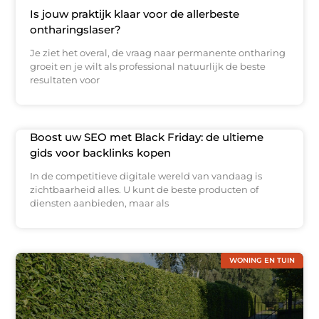
Is jouw praktijk klaar voor de allerbeste
ontharingslaser?
Je ziet het overal, de vraag naar permanente ontharing
groeit en je wilt als professional natuurlijk de beste
resultaten voor
Boost uw SEO met Black Friday: de ultieme
gids voor backlinks kopen
In de competitieve digitale wereld van vandaag is
zichtbaarheid alles. U kunt de beste producten of
diensten aanbieden, maar als
WONING EN TUIN