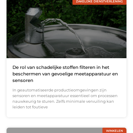
ZAKELIJKE DIENSTVERLENING
De rol van schadelijke stoffen filteren in het
beschermen van gevoelige meetapparatuur en
sensoren
In geautomatiseerde productieomgevingen zijn
sensoren en meetapparatuur essentieel om processen
nauwkeurig te sturen. Zelfs minimale vervuiling kan
leiden tot foutieve
WINKELEN