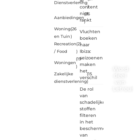
je
Dienstverlening
content
)
niet
(26
Aanbiedingen
rankt
)
Woning
(26
Vluchten
en Tuin
)
boeken
Recreation
(21
naar
Ibiza:
/ Food
)
seizoenen
(19
Woningen
maken
)
Word
het
Zakelijke
(15
deel
verschil
van
dienstverlening
)
Letrouma
De rol
van
Letroumaulin.
schadelijke
is dé
stoffen
plek
filteren
waar
in het
creativiteit,
schrijven
beschermen
en
van
lezen