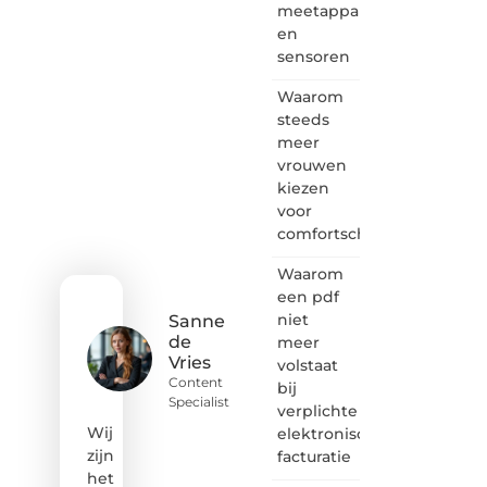
meetapparatuur
Heb je
en
een
sensoren
passie
voor
Waarom
bloggen,
verhalen
steeds
vertellen
meer
of
vrouwen
gewoon
kiezen
het
voor
ontdekken
comfortschoenen
van
inspirerende
Waarom
content?
Dan
een pdf
hoor jij
niet
Sanne
bij ons!
de
meer
Vries
volstaat
❝
Content
bij
Samen
Specialist
verplichte
maken
we
Wij
elektronische
bloggen
zijn
facturatie
toegankelijk,
het