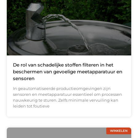
De rol van schadelijke stoffen filteren in het
beschermen van gevoelige meetapparatuur en
sensoren
In geautomatiseerde productieomgevingen zijn
sensoren en meetapparatuur essentieel om processen
nauwkeurig te sturen. Zelfs minimale vervuiling kan
leiden tot foutieve
WINKELEN