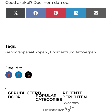
Goed artikel? Deel hem dan op:
X
Facebook
Pinterest
LinkedIn
Email
(Twitter)
Tags:
Gehoorapparaat kopen
,
Hoorcentrum Antwerpen
Deel dit:
GEPUBLICEERD
RECENTE
POPULAR
DOOR
BERICHTEN
CATEGORIES
Waarom
(37
je
Dienstverlening