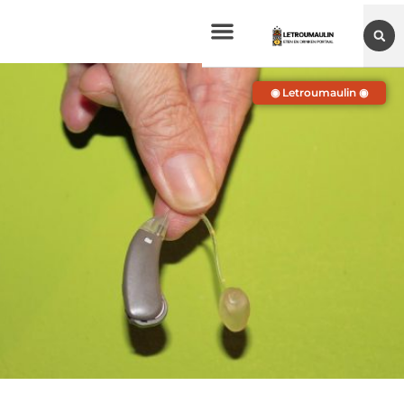
◉ Letroumaulin ◉