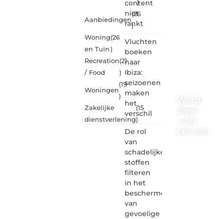
content
)
niet
(26
Aanbiedingen
rankt
)
Woning
(26
Vluchten
en Tuin
)
boeken
Recreation
(21
naar
Ibiza:
/ Food
)
seizoenen
(19
Woningen
maken
)
Word
het
Zakelijke
(15
deel
verschil
van
dienstverlening
)
Letrouma
De rol
van
Letroumaulin.
schadelijke
is dé
stoffen
plek
filteren
waar
in het
creativiteit,
schrijven
beschermen
en
van
lezen
gevoelige
samenkomen.