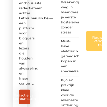
creatief
Weekendje
enthousiaste
en
weg in
redactieteam
leuk
Vlaanderen:
achter
voor
je eerste
iedereen
Letroumaulin.be
—
❞
hostelervaring
een
zonder
platform
stress
voor
Registre
bloggers
vandaa
Must-
en
nog
have
lezers
elektrisch
die
gereedschap
houden
kopen in
van
een
afwisseling
speciaalzaak
en
frisse
Is jouw
content.
praktijk
klaar
voor de
Redactie van
Letroumaulin
allerbeste
ontharingslaser?