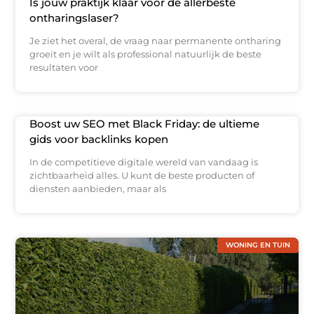
Is jouw praktijk klaar voor de allerbeste
ontharingslaser?
Je ziet het overal, de vraag naar permanente ontharing
groeit en je wilt als professional natuurlijk de beste
resultaten voor
Boost uw SEO met Black Friday: de ultieme
gids voor backlinks kopen
In de competitieve digitale wereld van vandaag is
zichtbaarheid alles. U kunt de beste producten of
diensten aanbieden, maar als
WONING EN TUIN